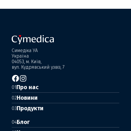
Симедіка УА
Україна
04053, м. Київ,
вул. Кудрявський узвіз, 7
Про нас
01
Новини
02
Продукти
03
Блог
04