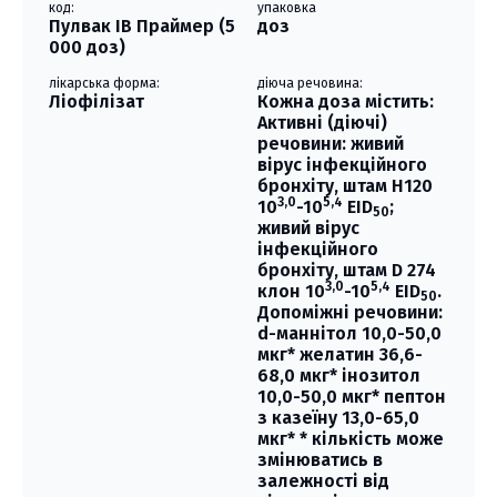
код:
упаковка
Пулвак ІВ Праймер (5
доз
000 доз)
лікарська форма:
діюча речовина:
Ліофілізат
Кожна доза містить:
Активні (діючі)
речовини: живий
вірус інфекційного
бронхіту, штам Н120
3,0
5,4
10
-10
EID
;
50
живий вірус
інфекційного
бронхіту, штам D 274
3,0
5,4
клон 10
-10
EID
.
50
Допоміжні речовини:
d-маннітол 10,0-50,0
мкг* желатин 36,6-
68,0 мкг* інозитол
10,0-50,0 мкг* пептон
з казеїну 13,0-65,0
мкг* * кількість може
змінюватись в
залежності від