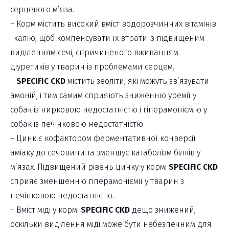
серцевого м’яза.
– Корм містить високий вміст водорозчинних вітамінів
і калію, щоб компенсувати їх втрати із підвищеним
виділенням сечі, спричиненого вживанням
діуретиків у тварин із проблемами серцем.
–
SPECIFIC CKD
містить зеоліти, які можуть зв’язувати
амоній, і тим самим сприяють зниженню уремії у
собак із нирковою недостатністю і гіперамоніємію у
собак із печінковою недостатністю.
– Цинк є кофактором ферментативної конверсії
аміаку до сечовини та зменшує катаболізм білків у
м’язах. Підвищений рівень цинку у кормі
SPECIFIC CKD
сприяє зменшенню гіперамоніємії у тварин з
печінковою недостатністю.
– Вміст міді у кормі
SPECIFIC CKD
дещо знижений,
оскільки виділення міді може бути небезпечним для