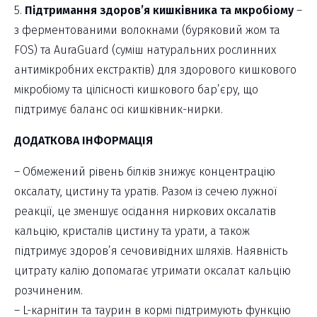
5.
Підтримання здоров’я кишківника та мкробіому
–
з ферментованими волокнами (буряковий жом та
FOS) та AuraGuard (суміш натуральних рослинних
антимікробних екстрактів) для здорового кишкового
мікробіому та цілісності кишкового бар’єру, що
підтримує баланс осі кишківник-нирки.
ДОДАТКОВА ІНФОРМАЦІЯ
– Обмежений рівень білків знижує концентрацію
оксалату, цистину та уратів. Разом із сечею лужної
реакції, це зменшує осідання ниркових оксалатів
кальцію, кристалів цистину та урати, а також
підтримує здоров’я сечовивідних шляхів. Наявність
цитрату калію допомагає утримати оксалат кальцію
розчиненим.
– L-карнітин та таурин в кормі підтримують функцію