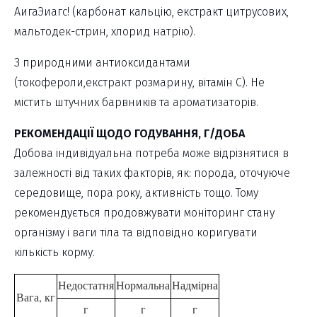
АигаЭиагс! (карбонат кальцію, екстракт цитрусових,
мальтодек-стрин, хлорид натрію).
З природними антиоксидантами
(токофероли,екстракт розмарину, вітамін С). Не
містить штучних барвників та ароматизаторів.
РЕКОМЕНДАЦІЇ ЩОДО ГОДУВАННЯ, Г/ДОБА
Добова індивідуальна потреба може відрізнятися в
залежності від таких факторів, як: порода, оточуюче
середовище, пора року, активність тощо. Тому
рекомендується продовжувати моніторинг стану
організму і ваги тіла та відповідно коригувати
кількість корму.
Недостатня
Нормальна
Надмірна
Вага, кг
г
г
г