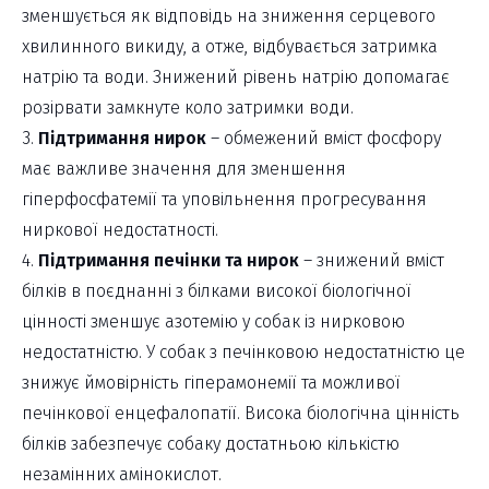
зменшується як відповідь на зниження серцевого
хвилинного викиду, а отже, відбувається затримка
натрію та води. Знижений рівень натрію допомагає
розірвати замкнуте коло затримки води.
3.
Підтримання нирок
– обмежений вміст фосфору
має важливе значення для зменшення
гіперфосфатемії та уповільнення прогресування
ниркової недостатності.
4.
Підтримання печінки та нирок
– знижений вміст
білків в поєднанні з білками високої біологічної
цінності зменшує азотемію у собак із нирковою
недостатністю. У собак з печінковою недостатністю це
знижує ймовірність гіперамонемії та можливої
печінкової енцефалопатії. Висока біологічна цінність
білків забезпечує собаку достатньою кількістю
незамінних амінокислот.