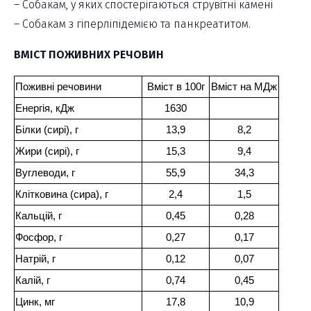
– Собакам, у яких спостерігаються струвітні камені
– Собакам з гіперліпідемією та панкреатитом.
ВМІСТ ПОЖИВНИХ РЕЧОВИН
Поживні речовини
Вміст в 100г
Вміст на МДж
Енергія, кДж
1630
Білки (сирі), г
13,9
8,2
Жири (сирі), г
15,3
9,4
Вуглеводи, г
55,9
34,3
Клітковина (сира), г
2,4
1,5
Кальцій, г
0,45
0,28
Фосфор, г
0,27
0,17
Натрій, г
0,12
0,07
Калій, г
0,74
0,45
Цинк, мг
17,8
10,9