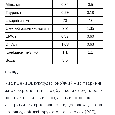
Мідь, мг
0,84
0,5
Таурин, г
0,29
0,18
L-карнітин, мг
70
43
Омега-3 жирні кислоти, г
2,2
1,35
EPA, г
0,97
0,60
DHA, г
1,03
0,63
Коефіцієнт n-3:n-6
1:1
1:1
Вода, г
8,5
СКЛАД
Рис, пшениця, кукурудза, риб’ячий жир, тваринні
жири, картопляний білок, буряковий жом, гідролі-
зований тваринний білок, яєчний порошок,
антарктичний криль, мінерали, целюлоза у формі
порошку, дріжджі, фрукто-олігосахариди (РОБ),