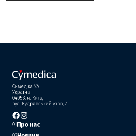
Симедіка УА
Україна
04053, м. Київ,
вул. Кудрявський узвіз, 7
Про нас
01
Новини
02