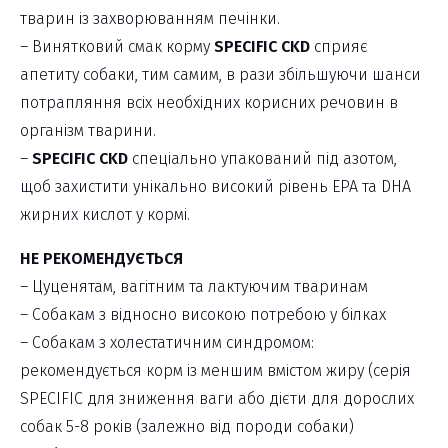
тварин із захворюванням печінки.
– Винятковий смак корму
SPECIFIC CKD
сприяє
апетиту собаки, тим самим, в рази збільшуючи шанси
потрапляння всіх необхідних корисних речовин в
організм тварини.
–
SPECIFIC CKD
спеціально упакований під азотом,
щоб захистити унікально високий рівень ЕРА та DНА
жирних кислот у кормі.
НЕ РЕКОМЕНДУЄТЬСЯ
– Цуценятам, вагітним та лактуючим тваринам
– Собакам з відносно високою потребою у білках
– Собакам з холестатичним синдромом:
рекомендується корм із меншим вмістом жиру (серія
SPECIFIC для зниження ваги або дієти для дорослих
собак 5-8 років (залежно від породи собаки)