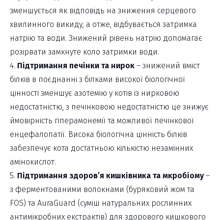
зменшується як відповідь на зниження серцевого
хвилинного викиду, а отже, відбувається затримка
натрію та води. Знижений рівень натрію допомагає
розірвати замкнуте коло затримки води.
4.
Підтримання печінки та нирок
– знижений вміст
білків в поєднанні з білками високої біологічної
цінності зменшує азотемію у котів із нирковою
недостатністю, з печінковою недостатністю це знижує
ймовірність гіперамонемії та можливої печінкової
енцефалопатії. Висока біологічна цінність білків
забезпечує кота достатньою кількістю незамінних
амінокислот.
5.
Підтримання здоров’я кишківника та мкробіому
–
з ферментованими волокнами (буряковий жом та
FOS) та AuraGuard (суміш натуральних рослинних
антимікробних екстрактів) для здорового кишкового