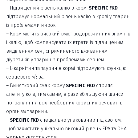
– Підвищений рівень калію в кормі
SPECIFIC FKD
підтримує нормальний рівень калію в крові у тварин
із проблемами нирок.
– Корм містить високий вміст водорозчинних вітамінів
і калію, щоб компенсувати їх втрати із підвищеним
виділенням сечі, спричиненого вживанням
діуретиків у тварин із проблемами серцем.
– L-карнітин та таурин в кормі підтримують функцію
серцевого м’яза.
– Винятковий смак корму
SPECIFIC FKD
сприяє
апетиту кота, тим самим, в рази збільшуючи шанси
потрапляння всіх необхідних корисних речовин в
організм тварини.
–
SPECIFIC FKD
спеціально упакований під азотом,
щоб захистити унікально високий рівень ЕРА та DHA
жирних кислот у кормі.