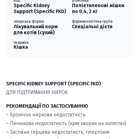
код:
упаковка
Specific Kidney
Поліетиленові мішки
Support (Specific FKD)
по 0,4, 2 кг
лікарська форма:
фармакологічна група:
Лікувальний корм
Спеціальні дієти
для котів (сухий)
тварина:
Кішка
SPECIFIC KIDNEY SUPPORT (SPECIFIC FKD)
ДЛЯ ПІДТРИМАННЯ НИРОК
РЕКОМЕНДАЦІЇ ПО ЗАСТОСУВАННЮ
– Хронічна ниркова недостатність
– Печінкова недостатність (крім хворих на холестаз)
– Застійна серцева недостатність, гіпертонія