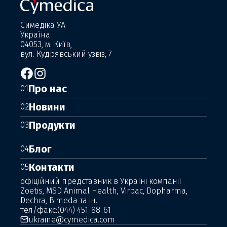
Симедіка УА
Україна
04053, м. Київ,
вул. Кудрявський узвіз, 7
Про нас
01
Новини
02
Продукти
03
Блог
04
Контакти
05
офіційний представник в Україні компанії
Zoetis, MSD Animal Health, Virbac, Dopharma,
Dechra, Bimeda та ін.
тел/факс:
(044) 451-88-61
ukraine@cymedica.com