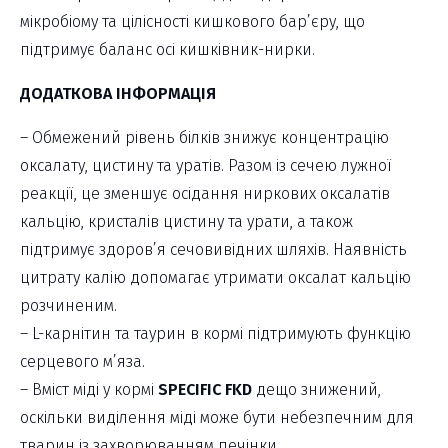
мікробіому та цілісності кишкового бар’єру, що
підтримує баланс осі кишківник-нирки.
ДОДАТКОВА ІНФОРМАЦІЯ
– Обмежений рівень білків знижує концентрацію
оксалату, цистину та уратів. Разом із сечею лужної
реакції, це зменшує осідання ниркових оксалатів
кальцію, кристалів цистину та урати, а також
підтримує здоров’я сечовивідних шляхів. Наявність
цитрату калію допомагає утримати оксалат кальцію
розчиненим.
– L-карнітин та таурин в кормі підтримують функцію
серцевого м’яза.
– Вміст міді у кормі
SPECIFIC FKD
дещо знижений,
оскільки виділення міді може бути небезпечним для
тварин із захворюванням печінки.