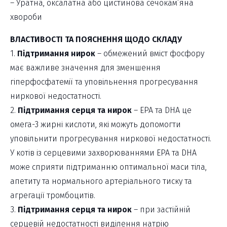
– Уратна, оксалатна або цистинова сечокам’яна
хвороби
ВЛАСТИВОСТІ ТА ПОЯСНЕННЯ ЩОДО СКЛАДУ
1.
Підтримання нирок
– обмежений вміст фосфору
має важливе значення для зменшення
гіперфосфатемії та уповільнення прогресування
ниркової недостатності.
2.
Підтримання серця та нирок
– ЕРА та DHA це
омега-3 жирні кислоти, які можуть допомогти
уповільнити прогресування ниркової недостатності.
У котів із серцевими захворюваннями ЕРА та DHА
може сприяти підтриманню оптимальної маси тіла,
апетиту та нормального артеріального тиску та
агрегації тромбоцитів.
3.
Підтримання серця та нирок
– при застійній
серцевій недостатності виділення натрію