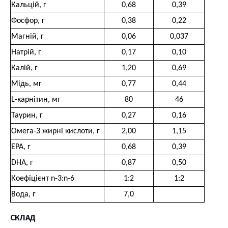
Кальцій, г
0,68
0,39
Фосфор, г
0,38
0,22
Магній, г
0,06
0,037
Натрій, г
0,17
0,10
Калій, г
1,20
0,69
Мідь, мг
0,77
0,44
L-карнітин, мг
80
46
Таурин, г
0,27
0,16
Омега-3 жирні кислоти, г
2,00
1,15
ЕРА, г
0,68
0,39
DHА, г
0,87
0,50
Коефіцієнт n-3:n-6
1:2
1:2
Вода, г
7,0
СКЛАД