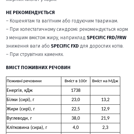
НЕ РЕКОМЕНДУЄТЬСЯ
– Кошенятам та вагітним або годуючим тваринам.
– При холестатичному синдромі: рекомендується корм
з меншим вмістом жиру, наприклад
SPECIFIC FRD/FRW
зниження ваги або
SPECIFIC FXD
для дорослих котів.
– При струвітних каменях.
ВМІСТ ПОЖИВНИХ РЕЧОВИН
Поживні речовини
Вміст в 100г
Вміст на МДж
Енергія, кДж
1738
Білки (сирі), г
23,0
13,2
Жири (сирі), г
22,5
12,9
Вуглеводи, г
38,0
21,9
Клітковина (сира), г
4,0
2,3