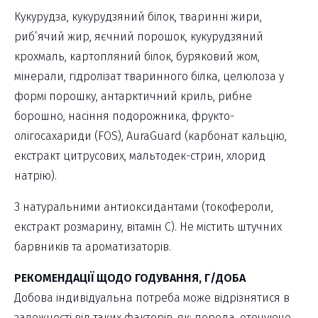
Кукурудза, кукурудзяний білок, тваринні жири,
риб’ячий жир, яєчний порошок, кукурудзяний
крохмаль, картопляний білок, буряковий жом,
мінерали, гідролізат тваринного білка, целюлоза у
формі порошку, антарктичний криль, рибне
борошно, насіння подорожника, фрукто-
олігосахариди (FOS), AuraGuard (карбонат кальцію,
екстракт цитрусових, мальтодек-стрин, хлорид
натрію).
З натуральними антиоксидантами (токофероли,
екстракт розмарину, вітамін С). Не містить штучних
барвників та ароматизаторів.
РЕКОМЕНДАЦІЇ ЩОДО ГОДУВАННЯ, Г/ДОБА
Добова індивідуальна потреба може відрізнятися в
залежності від таких факторів, як: порода, оточуюче