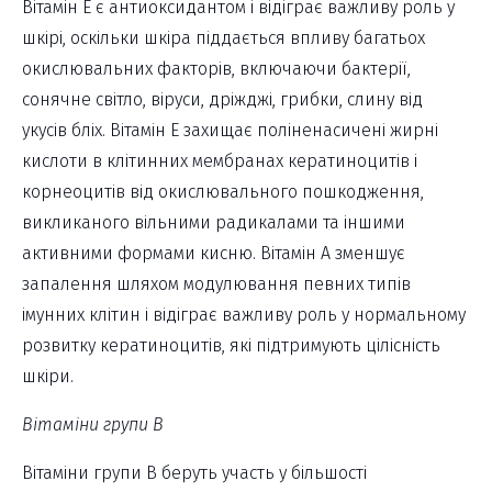
Вітамін Е є антиоксидантом і відіграє важливу роль у
шкірі, оскільки шкіра піддається впливу багатьох
окислювальних факторів, включаючи бактерії,
сонячне світло, віруси, дріжджі, грибки, слину від
укусів бліх. Вітамін Е захищає поліненасичені жирні
кислоти в клітинних мембранах кератиноцитів і
корнеоцитів від окислювального пошкодження,
викликаного вільними радикалами та іншими
активними формами кисню. Вітамін А зменшує
запалення шляхом модулювання певних типів
імунних клітин і відіграє важливу роль у нормальному
розвитку кератиноцитів, які підтримують цілісність
шкіри.
Вітаміни групи В
Вітаміни групи В беруть участь у більшості