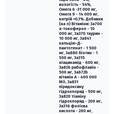
вологість - 54%,
Омега 6 -31 000 мг,
Омега 9 - 14 000 мг,
натрій <0,1%. Добавки
(на л) Вітаміни: 3a700
а-токоферол - 10
000 мг, 3a370 таурин -
10 000 мг, 3a841
кальцію-Д-
пантотенат - 1 500
мг, 3a880 біотин - 1
500 мг, 3a315
ніацинамід - 600 мг,
3a826 рибофлавін -
500 мг, 3a672b
вітамін А - 400 000
МО, 3a831
піридоксину
гідрохлорид - 500 мг,
3a820 тіаміну
гідрохлорид - 200 мг,
3a316 фолієва
кислота - 200 мг,