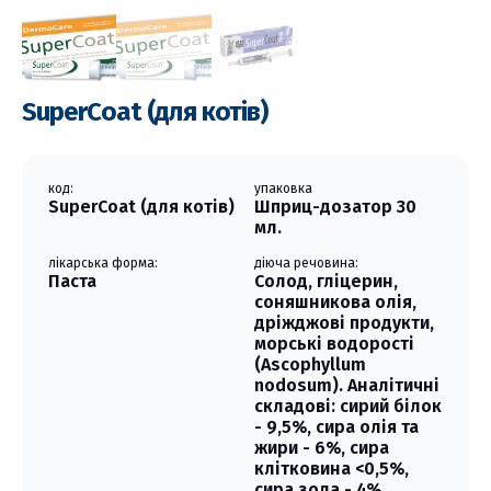
SuperCoat (для котів)
код:
упаковка
SuperCoat (для котів)
Шприц-дозатор 30
мл.
лікарська форма:
діюча речовина:
Паста
Солод, гліцерин,
соняшникова олія,
дріжджові продукти,
морські водорості
(Ascophyllum
nodosum). Аналітичні
складові: сирий білок
- 9,5%, сира олія та
жири - 6%, сира
клітковина <0,5%,
сира зола - 4%,