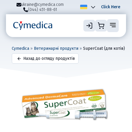
ukraine@cymedica.com
Click Here
(044) 451-88-61
Cymedica
»
Ветеринарні продукти
»
SuperCoat (для котів)
Назад до огляду продуктів