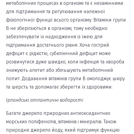
метаболічних процесах в організмі та є незамінними
для підтримання та регулювання належної
фізіологічної функції всього організму. Вітаміни групи
В не зберігаються в організмі, тому необхідно
забезпечувати їх надходження із їжею для
підтримання достатнього рівня. Хоча гострий
дефіцит є рідкістю, субклінічний дефіцит може
розвинутися дуже швидко, коли інфекція та хвороба
знижують апетит або збільшують метаболічний
попит. Додавання вітамінів групи В омолоджує шкіру
та шерсть та допомагає зберегти їх здоровими.
Ірландські атлантичні водорості
Багате джерело природних антиоксидантних
морських поліфенолів, вітамінів і мінералів. Також
природне джерело йоду, який підтримує функцію