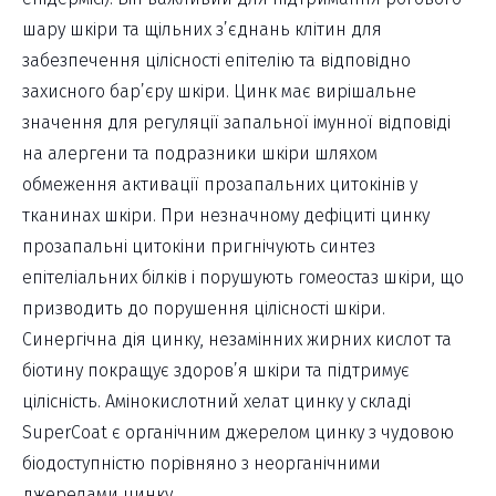
шару шкіри та щільних з’єднань клітин для
забезпечення цілісності епітелію та відповідно
захисного бар’єру шкіри. Цинк має вирішальне
значення для регуляції запальної імунної відповіді
на алергени та подразники шкіри шляхом
обмеження активації прозапальних цитокінів у
тканинах шкіри. При незначному дефіциті цинку
прозапальні цитокіни пригнічують синтез
епітеліальних білків і порушують гомеостаз шкіри, що
призводить до порушення цілісності шкіри.
Синергічна дія цинку, незамінних жирних кислот та
біотину покращує здоров’я шкіри та підтримує
цілісність. Амінокислотний хелат цинку у складі
SuperCoat є органічним джерелом цинку з чудовою
біодоступністю порівняно з неорганічними
джерелами цинку.