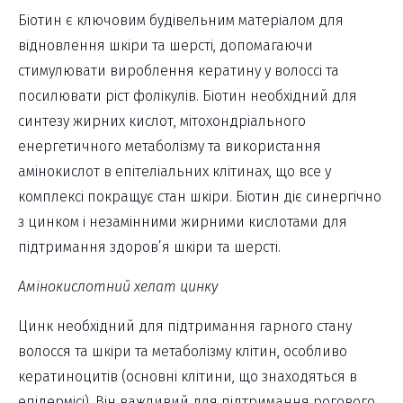
Біотин є ключовим будівельним матеріалом для
відновлення шкіри та шерсті, допомагаючи
стимулювати вироблення кератину у волоссі та
посилювати ріст фолікулів. Біотин необхідний для
синтезу жирних кислот, мітохондріального
енергетичного метаболізму та використання
амінокислот в епітеліальних клітинах, що все у
комплексі покращує стан шкіри. Біотин діє синергічно
з цинком і незамінними жирними кислотами для
підтримання здоров’я шкіри та шерсті.
Амінокислотний хелат цинку
Цинк необхідний для підтримання гарного стану
волосся та шкіри та метаболізму клітин, особливо
кератиноцитів (основні клітини, що знаходяться в
епідермісі). Він важливий для підтримання рогового