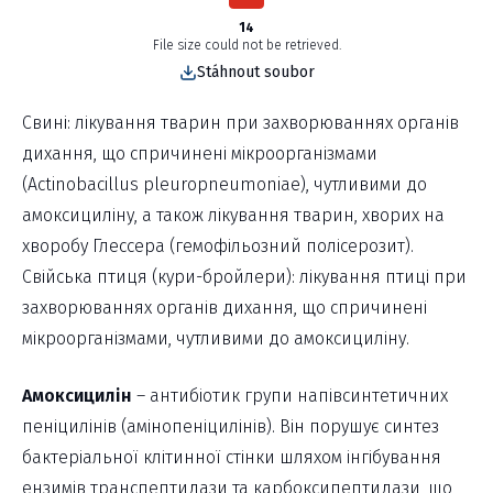
14
File size could not be retrieved.
Stáhnout soubor
Свині: лікування тварин при захворюваннях органів
дихання, що спричинені мікроорганізмами
(Actinobacillus pleuropneumoniae), чутливими до
амоксициліну, а також лікування тварин, хворих на
хворобу Глессера (гемофільозний полісерозит).
Свійська птиця (кури-бройлери): лікування птиці при
захворюваннях органів дихання, що спричинені
мікроорганізмами, чутливими до амоксициліну.
Амоксицилін
– антибіотик групи напівсинтетичних
пеніцилінів (амінопеніцилінів). Він порушує синтез
бактеріальної клітинної стінки шляхом інгібування
ензимів транспептидази та карбоксипептидази, що