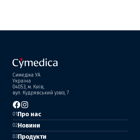
Симедіка УА
Україна
04053, м. Київ,
вул. Кудрявський узвіз, 7
Про нас
01
Новини
02
Продукти
03