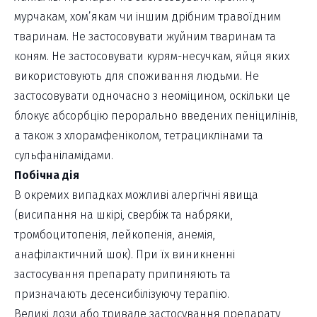
мурчакам, хом’якам чи іншим дрібним травоїдним
тваринам. Не застосовувати жуйним тваринам та
коням. Не застосовувати курям-несучкам, яйця яких
використовують для споживання людьми. Не
застосовувати одночасно з неоміцином, оскільки це
блокує абсорбцію перорально введених пеніцилінів,
а також з хлорамфеніколом, тетрациклінами та
сульфаніламідами.
Побічна дія
В окремих випадках можливі алергічні явища
(висипання на шкірі, свербіж та набряки,
тромбоцитопенія, лейкопенія, анемія,
анафілактичний шок). При їх виникненні
застосування препарату припиняють та
призначають десенсибілізуючу терапію.
Великі дози або тривале застосування препарату