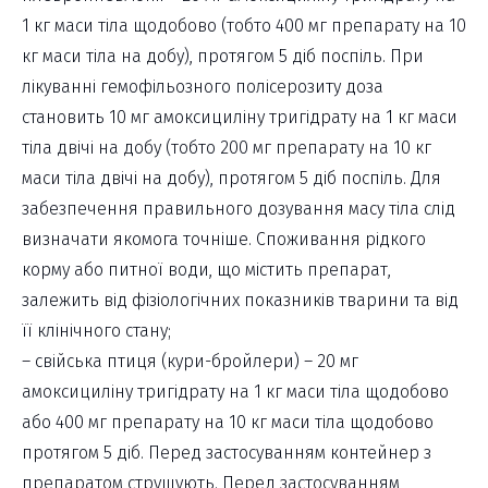
1 кг маси тіла щодобово (тобто 400 мг препарату на 10
кг маси тіла на добу), протягом 5 діб поспіль. При
лікуванні гемофільозного полісерозиту доза
становить 10 мг амоксициліну тригідрату на 1 кг маси
тіла двічі на добу (тобто 200 мг препарату на 10 кг
маси тіла двічі на добу), протягом 5 діб поспіль. Для
забезпечення правильного дозування масу тіла слід
визначати якомога точніше. Споживання рідкого
корму або питної води, що містить препарат,
залежить від фізіологічних показників тварини та від
її клінічного стану;
– свійська птиця (кури-бройлери) – 20 мг
амоксициліну тригідрату на 1 кг маси тіла щодобово
або 400 мг препарату на 10 кг маси тіла щодобово
протягом 5 діб. Перед застосуванням контейнер з
препаратом струшують. Перед застосуванням