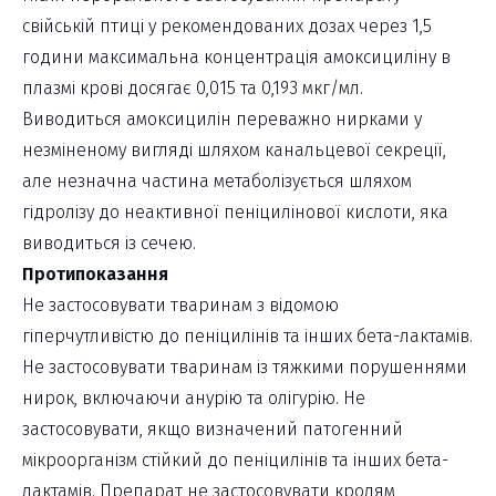
свійській птиці у рекомендованих дозах через 1,5
години максимальна концентрація амоксициліну в
плазмі крові досягає 0,015 та 0,193 мкг/мл.
Виводиться амоксицилін переважно нирками у
незміненому вигляді шляхом канальцевої секреції,
але незначна частина метаболізується шляхом
гідролізу до неактивної пеніцилінової кислоти, яка
виводиться із сечею.
Протипоказання
Не застосовувати тваринам з відомою
гіперчутливістю до пеніцилінів та інших бета-лактамів.
Не застосовувати тваринам із тяжкими порушеннями
нирок, включаючи анурію та олігурію. Не
застосовувати, якщо визначений патогенний
мікроорганізм стійкий до пеніцилінів та інших бета-
лактамів. Препарат не застосовувати кролям,