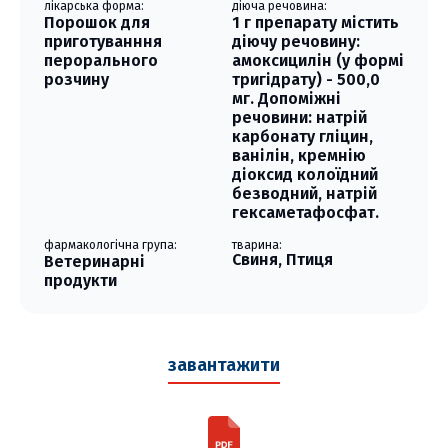
лікарська форма:
діюча речовина:
Порошок для
1 г препарату містить
приготуванння
діючу речовину:
перорального
амоксицилін (у формі
розчину
тригідрату) - 500,0
мг. Допоміжні
речовини: натрій
карбонату гліцин,
ванілін, кремнію
діоксид колоїдний
безводний, натрій
гексаметафосфат.
фармакологічна група:
тварина:
Свиня, Птиця
Ветеринарні
продукти
завантажити