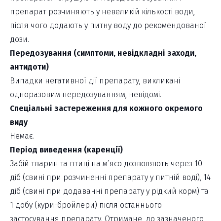
препарат розчиняють у невеликій кількості води,
після чого додають у питну воду до рекомендованої
дози.
Передозування (симптоми, невідкладні заходи,
антидоти)
Випадки негативної дії препарату, викликані
одноразовим передозуванням, невідомі.
Спеціальні застереження для кожного окремого
виду
Немає.
Період виведення (каренції)
Забій тварин та птиці на м’ясо дозволяють через 10
діб (свині при розчиненні препарату у питній воді), 14
діб (свині при додаванні препарату у рідкий корм) та
1 добу (кури-бройлери) після останнього
застосування препарату. Отримане, до зазначеного