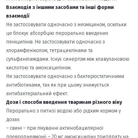
Взаємодія з іншими засобами та інші форми
взаємодії
Не застосовувати одночасно з неоміцином, оскільки
це блокує абсорбцію перорально введених
пеніцилінів. Не застосовувати одночасно з
хлорамфеніколом, тетрациклінами та
сульфаніламідами. Існує синергізм між клавулановою
кислотою та амоксициліном.
Не застосовувати одночасно з бактеріостатичними
антибіотиками, так як при цьому знижується
антибактеріальний ефект.
Дози і способи введення тваринам різного віку
Перорально з питної водою або рідким кормом у
дозах:
– свині – при лікуванні актинобацилярної
плевропневмонії – 20 мг амоксициліну тригідрату на