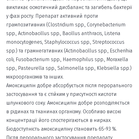
викликає осмотичний дисбаланс та загибель бактерії
у фазі росту. Препарат активний проти
грампозитивних (Clostridium spp., Corynebacterium
spp., Actinobacillus spp., Bacillus anthracis, Listeria
monocytogenes, Staphylococcus spp., Streptococcus
spp.) та грамнегативних (Actinobacillus spp., Escherihia
coli, Fusobacterium spp., Haemophilus spp., Moraxella
spp., Pasteurella spp., Salmonella spp., Klebsiella spp.)
мікроорганізмів та інших.
Амоксицилін добре абсорбується після перорального
застосування та є стійким у присутності кислоти
шлункового соку. Амоксицилін добре розподіляється
в рідинах та тканинах організму. Особливо високі
концентрації його спостерігаються в нирках.
Біодоступність амоксициліну становить 65-93 %.
Після перорального застосування препарату