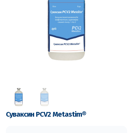
Суваксин РСV2 Metastim®