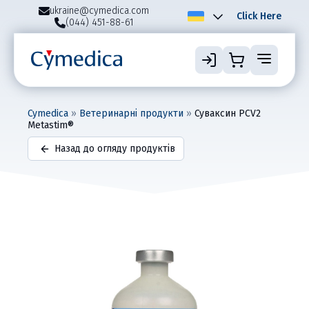
ukraine@cymedica.com
Click Here
(044) 451-88-61
Cymedica
»
Ветеринарні продукти
»
Суваксин РСV2
Metastim®
Назад до огляду продуктів