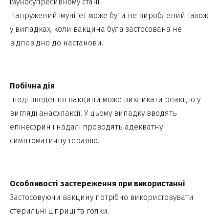
імуносупресивному стані.
Напружений імунітет може бути не вироблений також
у випадках, коли вакцина була застосована не
відповідно до настанови.
Побічна дія
Іноді введення вакцини може викликати реакцію у
вигляді анафілаксії. У цьому випадку вводять
епінефрин і надалі проводять адекватну
симптоматичну терапію.
Особливості застереження при використанні
Застосовуючи вакцину потрібно використовувати
стерильні шприці та голки.