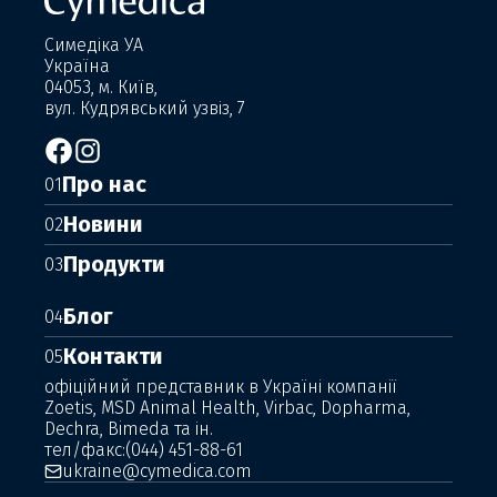
Симедіка УА
Україна
04053, м. Київ,
вул. Кудрявський узвіз, 7
Про нас
01
Новини
02
Продукти
03
Блог
04
Контакти
05
офіційний представник в Україні компанії
Zoetis, MSD Animal Health, Virbac, Dopharma,
Dechra, Bimeda та ін.
тел/факс:
(044) 451-88-61
ukraine@cymedica.com