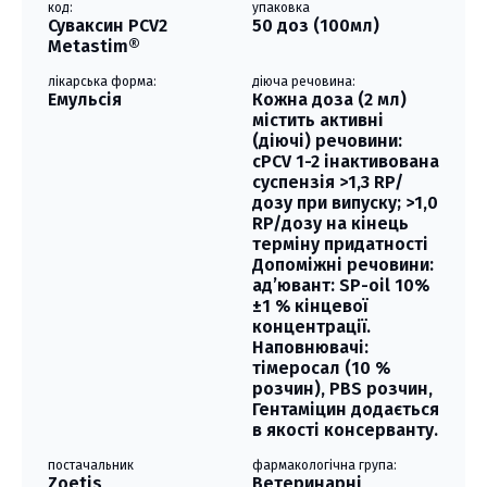
код:
упаковка
Суваксин РСV2
50 доз (100мл)
Metastim®
лікарська форма:
діюча речовина:
Емульсія
Кожна доза (2 мл)
містить активні
(діючі) речовини:
cPCV 1-2 інактивована
суспензія >1,3 RP/
дозу при випуску; >1,0
RP/дозу на кінець
терміну придатності
Допоміжні речовини:
ад’ювант: SP-oil 10%
±1 % кінцевої
концентрації.
Наповнювачі:
тімеросал (10 %
розчин), PBS розчин,
Гентаміцин додається
в якості консерванту.
постачальник
фармакологічна група:
Zoetis
Ветеринарні