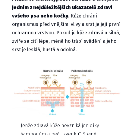
jedním z nejdůležitějších ukazatelů zdraví
vašeho psa nebo kočky.
Kůže chrání
organismus před vnějšími vlivy a srst je její první
ochrannou vrstvou. Pokud je kůže zdravá a silná,
zvíře se cítí lépe, méně ho trápí svědění a jeho
srst je lesklá, hustá a odolná.
Jenže zdravá kůže nevzniká jen díky
šamponům a péči „zvenku“. Stejně