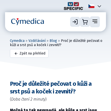
Cymedica
»
Vzdělávání
»
Blog
»
Proč je důležité pečovat o
kůži a srst psů a koček i zevnitř?
Zpět na přehled
Proč je důležité pečovat o kůži a
srst psů a koček i zevnitř?
(
Doba čtení 2 minuty
)
Možná to tak nevypadá, ale kůže a srst jsou