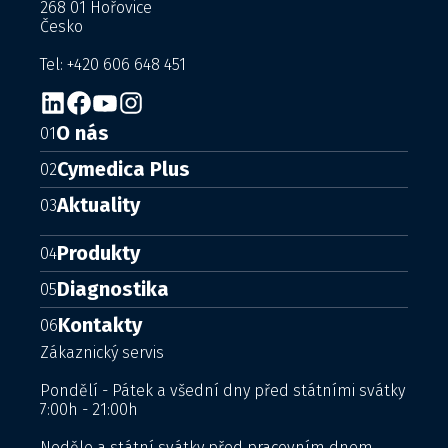
268 01 Hořovice
Česko
Tel: +420 606 648 451
O nás
01
Cymedica Plus
02
Aktuality
03
Produkty
04
Diagnostika
05
Kontakty
06
Zákaznický servis
Pondělí - Pátek a všední dny před státními svátky
7:00h - 21:00h
Neděle a státní svátky před pracovním dnem