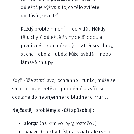
důležitá je výživa a to, co tělo zvířete
dostává „zevnitř“.
Každý problém není hned vidět. Někdy
tělu chybí důležité živiny delší dobu a
první známkou může být matná srst, lupy,
suchá nebo zhrubělá kůže, svědění nebo
lámavé chlupy.
Když kůže ztratí svoji ochrannou funkci, může se
snadno rozjet řetězec problémů a zvíře se
dostane do nepříjemného bludného kruhu.
Nejčastěji problémy s kůží způsobují:
alergie (na krmivo, pyly, roztoče…)
paraziti (blechy, klíšťata, svrab, ale i vnitřní