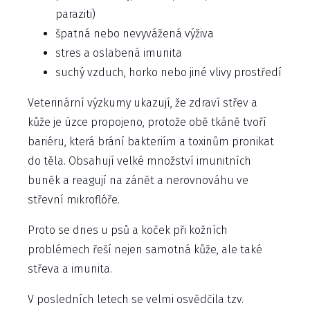
paraziti)
špatná nebo nevyvážená výživa
stres a oslabená imunita
suchý vzduch, horko nebo jiné vlivy prostředí
Veterinární výzkumy ukazují, že zdraví střev a
kůže je úzce propojeno, protože obě tkáně tvoří
bariéru, která brání bakteriím a toxinům pronikat
do těla. Obsahují velké množství imunitních
buněk a reagují na zánět a nerovnováhu ve
střevní mikroflóře.
Proto se dnes u psů a koček při kožních
problémech řeší nejen samotná kůže, ale také
střeva a imunita.
V posledních letech se velmi osvědčila tzv.