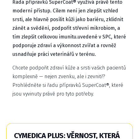
Řada přípravků SuperCoat® využívá právě tento
moderní přístup. Cílem není jen zlepšit vzhled
srsti, ale hlavně posílit kůži jako bariéru, zklidnit
zánět a svědění, podpořit střevní mikrobiom, a
tím zlepšit celkovou imunitu.uvedené v SPC, které
podporuje zdraví a výkonnost zvířat a rovněž
usnadňuje práci veterinářů v terénu.
Chcete podpořit zdraví kůže a srsti vašich pacientů
komplexně — nejen zvenku, ale i zevnitř?
Prohlédněte si řadu přípravků SuperCoat®, které
jsou vyvinuty právě pro tyto potřeby.
CYMEDICA PLUS: VĚRNOST, KTERÁ