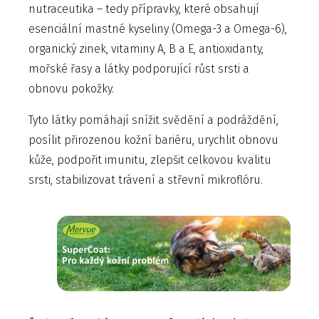
nutraceutika – tedy přípravky, které obsahují
esenciální mastné kyseliny (Omega-3 a Omega-6),
organický zinek, vitaminy A, B a E, antioxidanty,
mořské řasy a látky podporující růst srsti a
obnovu pokožky.
Tyto látky pomáhají snížit svědění a podráždění,
posílit přirozenou kožní bariéru, urychlit obnovu
kůže, podpořit imunitu, zlepšit celkovou kvalitu
srsti, stabilizovat trávení a střevní mikroflóru.