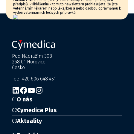
zákona č. 40/1995 Sb., o regulaci reklamy ve znění pozdějších
předpisů. Přihlášením k tomuto newsletteru prohlašujete, že jste
veterinárním lékařem nebo lékařkou a nebo osobou oprávněnou k
výdeji veterinárních léčivých přípravků.
Pod Nádražím 308
268 01 Hořovice
Česko
Tel: +420 606 648 451
O nás
01
Cymedica Plus
02
Aktuality
03