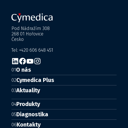
Pod Nádražím 308
268 01 Hořovice
Česko
Tel: +420 606 648 451
O nás
01
Cymedica Plus
02
Aktuality
03
Produkty
04
Diagnostika
05
Kontakty
06