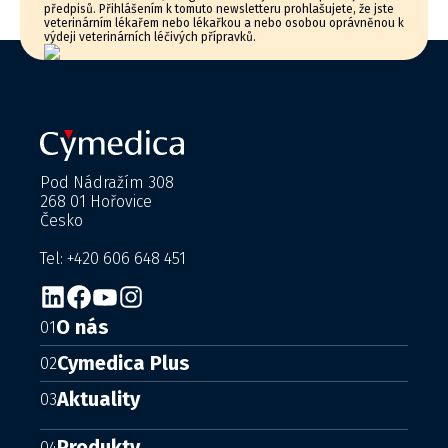
předpisů. Přihlášením k tomuto newsletteru prohlašujete, že jste
veterinárním lékařem nebo lékařkou a nebo osobou oprávněnou k
výdeji veterinárních léčivých přípravků.
Pod Nádražím 308
268 01 Hořovice
Česko
Tel: +420 606 648 451
O nás
01
Cymedica Plus
02
Aktuality
03
Produkty
04