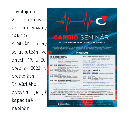
dovolujeme si
Vás informovat,
že připravovaný
CARDIO
SEMINÁŘ, který
se uskuteční ve
dnech 19. a 20.
března 2022 v
prostorách
Dalešického
pivovaru
je již
kapacitně
naplněn
.