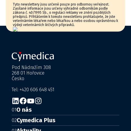
Tyto newslettery jsou určené pouze pro odbornou veřejnost.
Zasílané informace jsou určeny výhradně odborníkům podle
zákona č. 40/1995 Sb., o regulaci reklamy ve znění pozdějších
předpisů. Přihlášením k tomuto newsletteru prohlašujete, že jste
veterinárním lékařem nebo lékařkou a nebo osobou oprávněnou k
výdeji veterinárních léčivých přípravků.
Pod Nádražím 308
268 01 Hořovice
Česko
Tel: +420 606 648 451
O nás
01
Cymedica Plus
02
Aktuality
03