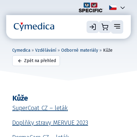
Cymedica
»
Vzdělávání
»
Odborné materiály
»
Kůže
Zpět na přehled
Kůže
SuperCoat CZ – leták
Doplňky stravy MERV
U
E 2023