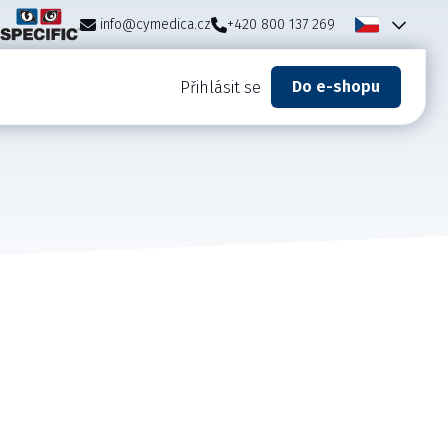
info@cymedica.cz
+420 800 137 269
Do e-shopu
Přihlásit se