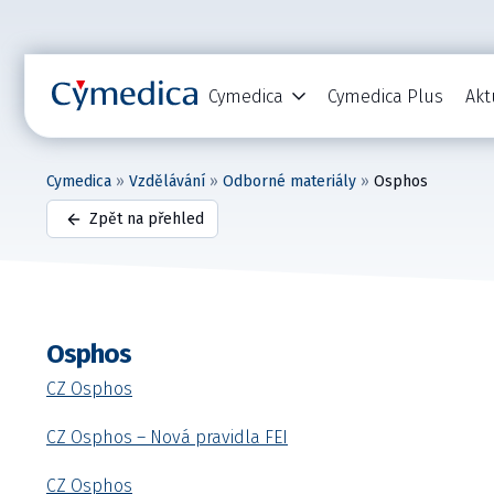
Cymedica
Cymedica Plus
Akt
Cymedica
»
Vzdělávání
»
Odborné materiály
»
Osphos
Zpět na přehled
Osphos
CZ Osphos
CZ Osphos – Nová pravidla FEI
CZ Osphos