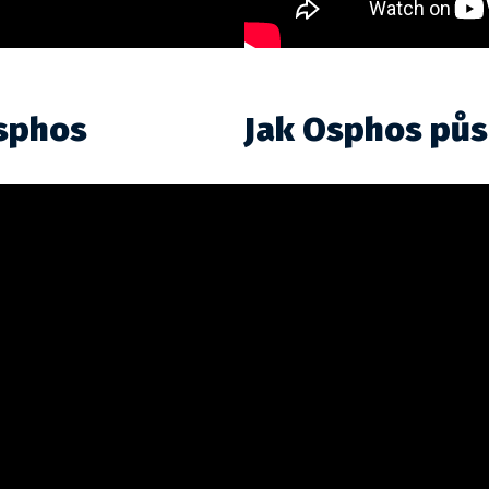
sphos
Jak Osphos půs