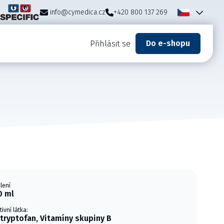
info@cymedica.cz
+420 800 137 269
Do e-shopu
Přihlásit se
lení
0 ml
tivní látka:
-tryptofan, Vitamíny skupiny B