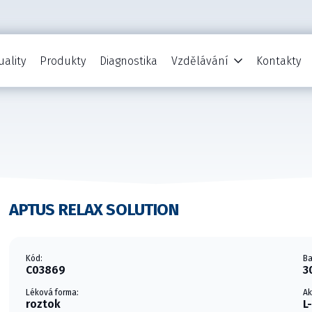
uality
Produkty
Diagnostika
Vzdělávání
Kontakty
APTUS RELAX SOLUTION
Kód:
Ba
C03869
3
Léková forma:
Ak
roztok
L