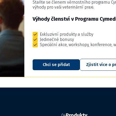
Staňte se členem věrnostního programu Cyme
výhody pro vaši veterinární praxi.
Výhody členství v Programu Cymedi
Exkluzivní produkty a služby
Jedinečné bonusy
Speciální akce, workshopy, konference, 
Chci se přidat
Zjistit více o
Produkty
04