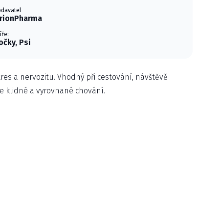
davatel
rionPharma
íře:
očky, Psi
res a nervozitu. Vhodný při cestování, návštěvě
e klidné a vyrovnané chování.