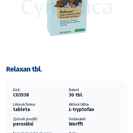
Relaxan tbl.
Kód:
Balení
C03538
30 tbl.
Léková forma:
Aktivní látka:
tableta
L-tryptofan
Způsob použití:
Dodavatel
perorální
Werfft