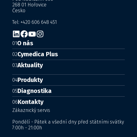
268 01 Hořovice
Česko
Tel: +420 606 648 451
O nás
01
Cymedica Plus
02
Aktuality
03
Produkty
04
Diagnostika
05
Kontakty
06
Zákaznický servis
Pondělí - Pátek a všední dny před státními svátky
7:00h - 21:00h