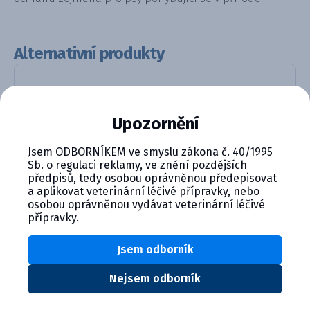
Alternativní produkty
Upozornění
Jsem ODBORNÍKEM ve smyslu zákona č. 40/1995
Sb. o regulaci reklamy, ve znění pozdějších
předpisů, tedy osobou oprávněnou předepisovat
a aplikovat veterinární léčivé přípravky, nebo
Biocan DHPPi+LR lyofilizát pro...
osobou oprávněnou vydávat veterinární léčivé
přípravky.
Detail produktu
Jsem odborník
Nejsem odborník