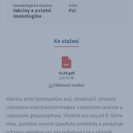
Farmakologická skupina:
Zvíře:
Vakcíny a ostatní
Psi
imunologika
Ke stažení
5429.pdf
230.92 KB
Stáhnout soubor
Vakcína proti leptospiróze psů, obsahující sérovary
Leptospira icterohaemorrhagiae, Leptospira canicola a
Leptospira grippotyphosa. Vhodná pro psy od 8. týdne
věku, pomáhá vytvořit specifické protilátky a poskytuje
ochranu zejména pro psy pohybující se v přírodě.