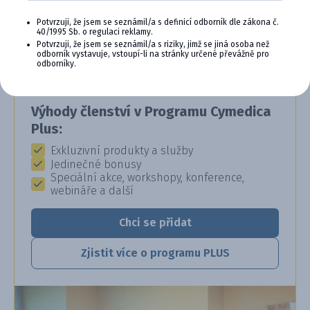
CYMEDICA PLUS: VĚRNOST, KTERÁ
Potvrzuji, že jsem se seznámil/a s definicí odborník dle zákona č.
SE VYPLÁCÍ
40/1995 Sb. o regulaci reklamy.
Potvrzuji, že jsem se seznámil/a s riziky, jimž se jiná osoba než
Staňte se členem věrnostního programu
odborník vystavuje, vstoupí-li na stránky určené převážně pro
odborníky.
Cymedica Plus a získejte exkluzivní výhody pro
vaši veterinární praxi.
Výhody členství v Programu Cymedica
Plus:
Exkluzivní produkty a služby
Jedinečné bonusy
Speciální akce, workshopy, konference,
webináře a další
Chci se přidat
Zjistit více o programu PLUS