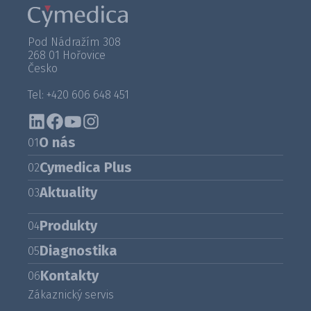
Pod Nádražím 308
268 01 Hořovice
Česko
Tel: +420 606 648 451
O nás
01
Cymedica Plus
02
Aktuality
03
Produkty
04
Diagnostika
05
Kontakty
06
Zákaznický servis