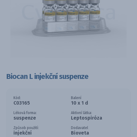
Biocan L injekční suspenze
Kód:
Balení
C03165
10 x 1 d
Léková forma:
Aktivní látka:
suspenze
Leptospiróza
Způsob použití:
Dodavatel
injekční
Bioveta