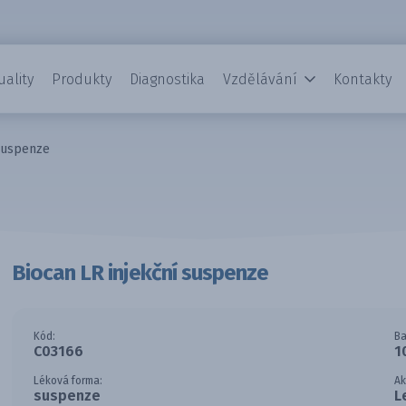
uality
Produkty
Diagnostika
Vzdělávání
Kontakty
 suspenze
Biocan LR injekční suspenze
Kód:
Ba
C03166
1
Léková forma:
Ak
suspenze
L