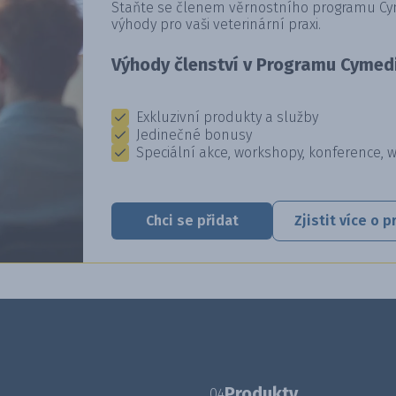
Staňte se členem věrnostního programu Cyme
výhody pro vaši veterinární praxi.
Výhody členství v Programu Cymedi
Exkluzivní produkty a služby
Jedinečné bonusy
Speciální akce, workshopy, konference, 
Chci se přidat
Zjistit více o
Produkty
04