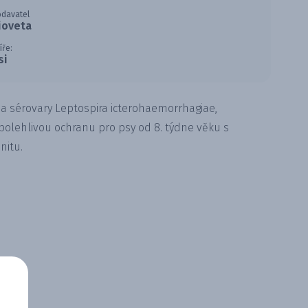
davatel
ioveta
íře:
si
i a sérovary Leptospira icterohaemorrhagiae,
spolehlivou ochranu pro psy od 8. týdne věku s
nitu.