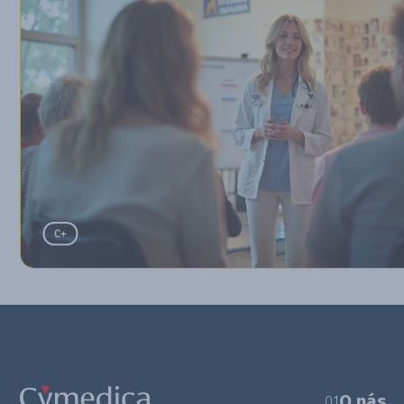
O nás
01