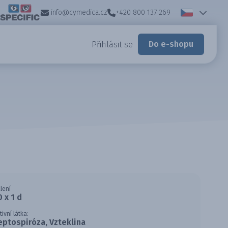
info@cymedica.cz
+420 800 137 269
Do e-shopu
Přihlásit se
lení
0 x 1 d
tivní látka:
eptospiróza, Vzteklina