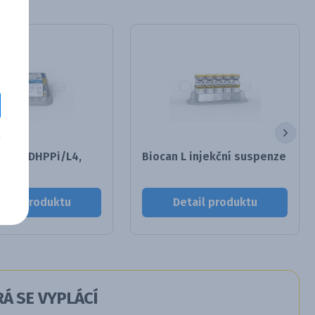
Novel DHPPi/L4,
Biocan L injekční suspenze
tail produktu
Detail produktu
Á SE VYPLÁCÍ