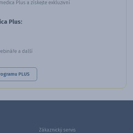
dica Plus a získejte exkluzivní
ca Plus:
webináře a další
 programu PLUS
Zákaznický servis