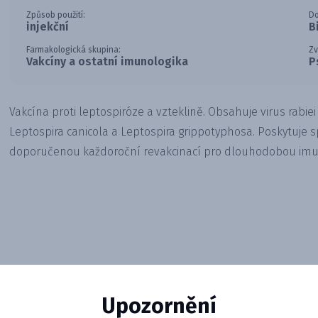
Způsob použití:
Do
injekční
B
Farmakologická skupina:
Zv
Vakcíny a ostatní imunologika
P
Vakcína proti leptospiróze a vzteklině. Obsahuje virus rabie
Leptospira canicola a Leptospira grippotyphosa. Poskytuje 
doporučenou každoroční revakcinací pro dlouhodobou imu
Upozornění