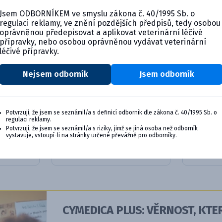
Jsem ODBORNÍKEM ve smyslu zákona č. 40/1995 Sb. o
regulaci reklamy, ve znění pozdějších předpisů, tedy osobou
oprávněnou předepisovat a aplikovat veterinární léčivé
přípravky, nebo osobou oprávněnou vydávat veterinární
léčivé přípravky.
Nejsem odborník
Jsem odborník
ofilizát
Biocan Novel DHPPi/L4R,
Biocan 
Potvrzuji, že jsem se seznámil/a s definicí odborník dle zákona č. 40/1995 Sb. o
lyofil...
lyofili...
regulaci reklamy.
Potvrzuji, že jsem se seznámil/a s riziky, jimž se jiná osoba než odborník
vystavuje, vstoupí-li na stránky určené převážně pro odborníky.
ktu
Detail produktu
De
CYMEDICA PLUS: VĚRNOST, KTER