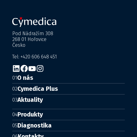
Pod Nádražím 308
268 01 Hořovice
Česko
Tel: +420 606 648 451
O nás
01
Cymedica Plus
02
Aktuality
03
Produkty
04
Diagnostika
05
Kontakty
06