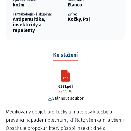
Způsob použití:
Dodavatel
kožní
Elanco
Farmakologická skupina:
Zvíře:
Antiparazitika,
Kočky, Psi
insekticidy a
repelenty
Ke stažení
6231.pdf
227.73 KB
Stáhnout soubor
Medikovaný obojek pro kočky a malé psy k léčbě a
prevenci napadení blechami, klíšťaty, všenkami a všemi.
Obsahuje propoxur, který působí insekticidně a