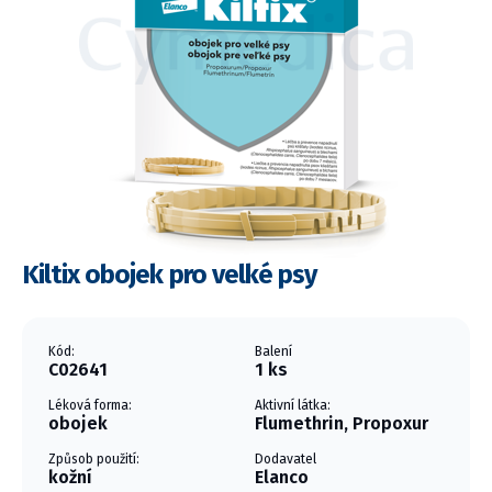
Kiltix obojek pro velké psy
Kód:
Balení
C02641
1 ks
Léková forma:
Aktivní látka:
obojek
Flumethrin, Propoxur
Způsob použití:
Dodavatel
kožní
Elanco