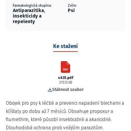
Farmakologická skupina:
Zvíře:
Antiparazitika,
Psi
insekticidy a
repelenty
Ke stažení
4635.pdf
315.13 KB
Stáhnout soubor
Obojek pro psy k léčbě a prevenci napadení blechami a
klíšťaty po dobu až 7 měsíců. Obsahuje propoxur a
flumethrin, které působí insekticidně a akaricidně.
Dlouhodobá ochrana proti vnějším parazitům.