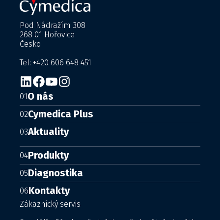
Pod Nádražím 308
268 01 Hořovice
Česko
Tel: +420 606 648 451
O nás
01
Cymedica Plus
02
Aktuality
03
Produkty
04
Diagnostika
05
Kontakty
06
Zákaznický servis