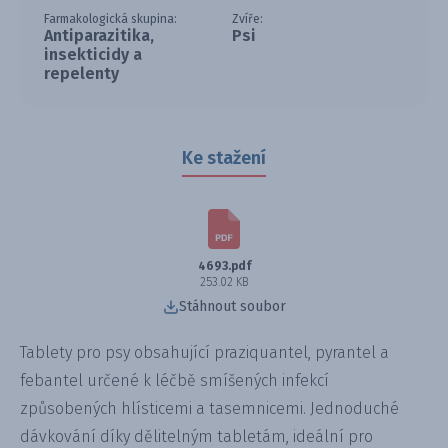
Farmakologická skupina:
Zvíře:
Antiparazitika,
Psi
insekticidy a
repelenty
Ke stažení
4693.pdf
253.02 KB
Stáhnout soubor
Tablety pro psy obsahující praziquantel, pyrantel a
febantel určené k léčbě smíšených infekcí
způsobených hlísticemi a tasemnicemi. Jednoduché
dávkování díky dělitelným tabletám, ideální pro