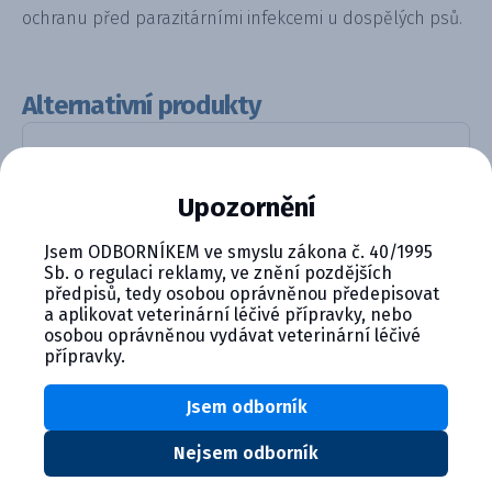
ochranu před parazitárními infekcemi u dospělých psů.
Alternativní produkty
Upozornění
Jsem ODBORNÍKEM ve smyslu zákona č. 40/1995
Sb. o regulaci reklamy, ve znění pozdějších
předpisů, tedy osobou oprávněnou předepisovat
a aplikovat veterinární léčivé přípravky, nebo
Canihelmin plus 50 mg/144 mg/1...
osobou oprávněnou vydávat veterinární léčivé
přípravky.
Detail produktu
Jsem odborník
Nejsem odborník