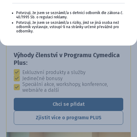
CYMEDICA PLUS: VĚRNOST, KTERÁ
Potvrzuji, že jsem se seznámil/a s definicí odborník dle zákona č.
40/1995 Sb. o regulaci reklamy.
SE VYPLÁCÍ
Potvrzuji, že jsem se seznámil/a s riziky, jimž se jiná osoba než
odborník vystavuje, vstoupí-li na stránky určené převážně pro
Staňte se členem věrnostního programu
odborníky.
Cymedica Plus a získejte exkluzivní výhody pro
vaši veterinární praxi.
Výhody členství v Programu Cymedica
Plus:
Exkluzivní produkty a služby
Jedinečné bonusy
Speciální akce, workshopy, konference,
webináře a další
Chci se přidat
Zjistit více o programu PLUS