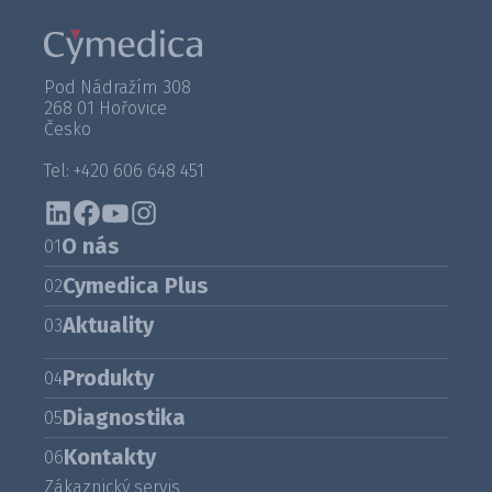
Pod Nádražím 308
268 01 Hořovice
Česko
Tel: +420 606 648 451
O nás
01
Cymedica Plus
02
Aktuality
03
Produkty
04
Diagnostika
05
Kontakty
06
Zákaznický servis