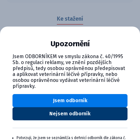
Ke stažení
Upozornění
5462.pdf
Jsem ODBORNÍKEM ve smyslu zákona č. 40/1995
337.41 KB
Sb. o regulaci reklamy, ve znění pozdějších
Stáhnout soubor
předpisů, tedy osobou oprávněnou předepisovat
a aplikovat veterinární léčivé přípravky, nebo
Širokospektrální tablety pro psy a kočky, účinné proti
osobou oprávněnou vydávat veterinární léčivé
přípravky.
hlísticím a tasemnicím. Obsahují fenbendazol, pyrantel
a praziquantel, které zajišťují kompletní ochranu.
Jsem odborník
Jednoduché podání s možností míchání do krmiva.
Nejsem odborník
Ideální volba pro pravidelnou péči o zdraví zvířat.
Alternativní produkty
Potvrzuji, že jsem se seznámil/a s definicí odborník dle zákona č.