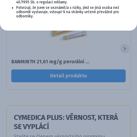
40/1995 Sb. o regulaci reklamy.
Potvrzuji, že jsem se seznámil/a s riziky, jimž se jiná osoba než
odborník vystavuje, vstoupí-li na stránky určené převážně pro
odborníky.
BANMINTH 21,61 mg/g perorální ...
Detail produktu
CYMEDICA PLUS: VĚRNOST, KTERÁ
SE VYPLÁCÍ
Staňte se členem věrnostního programu