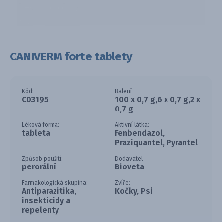
CANIVERM forte tablety
Kód:
Balení
C03195
100 x 0,7 g,6 x 0,7 g,2 x
0,7 g
Léková forma:
Aktivní látka:
tableta
Fenbendazol,
Praziquantel, Pyrantel
Způsob použití:
Dodavatel
perorální
Bioveta
Farmakologická skupina:
Zvíře:
Antiparazitika,
Kočky, Psi
insekticidy a
repelenty