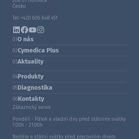
268 01 Hořovice
Česko
Tel: +420 606 648 451
O nás
01
Cymedica Plus
02
Aktuality
03
Produkty
04
Diagnostika
05
Kontakty
06
Zákaznický servis
Pondělí - Pátek a všední dny před státními svátky
7:00h - 21:00h
Neděle a státní svátky před pracovním dnem