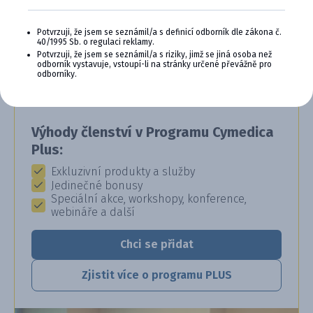
CYMEDICA PLUS: VĚRNOST, KTERÁ
Potvrzuji, že jsem se seznámil/a s definicí odborník dle zákona č.
40/1995 Sb. o regulaci reklamy.
SE VYPLÁCÍ
Potvrzuji, že jsem se seznámil/a s riziky, jimž se jiná osoba než
odborník vystavuje, vstoupí-li na stránky určené převážně pro
Staňte se členem věrnostního programu
odborníky.
Cymedica Plus a získejte exkluzivní výhody pro
vaši veterinární praxi.
Výhody členství v Programu Cymedica
Plus:
Exkluzivní produkty a služby
Jedinečné bonusy
Speciální akce, workshopy, konference,
webináře a další
Chci se přidat
Zjistit více o programu PLUS