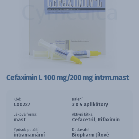
Cefaximin L 100 mg/200 mg intrm.mast
Kód:
Balení
C00227
3 x 4 aplikátory
Léková forma:
Aktivní látka:
mast
Cefacetril, Rifaximin
Způsob použití:
Dodavatel
intramamární
Biopharm Jílové