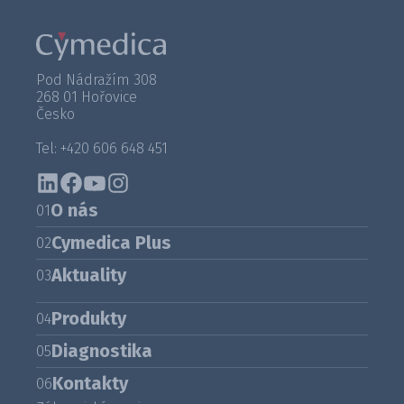
Pod Nádražím 308
268 01 Hořovice
Česko
Tel: +420 606 648 451
O nás
01
Cymedica Plus
02
Aktuality
03
Produkty
04
Diagnostika
05
Kontakty
06