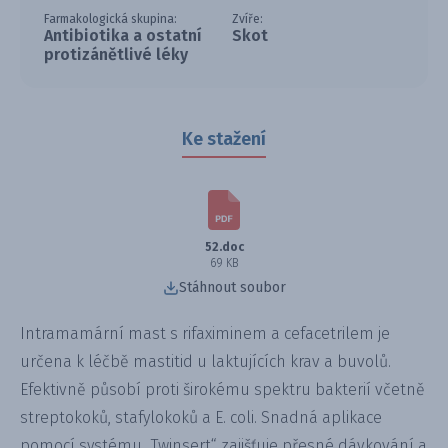
Farmakologická skupina:
Zvíře:
Antibiotika a ostatní
Skot
protizánětlivé léky
Ke stažení
52.doc
69 KB
Stáhnout soubor
Intramamární mast s rifaximinem a cefacetrilem je
určena k léčbě mastitid u laktujících krav a buvolů.
Efektivně působí proti širokému spektru bakterií včetně
streptokoků, stafylokoků a E. coli. Snadná aplikace
pomocí systému „Twinsert“ zajišťuje přesné dávkování a