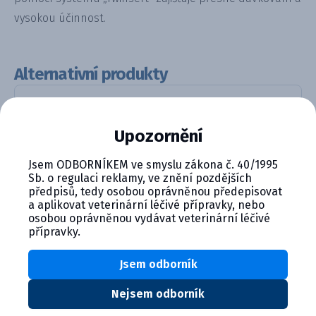
vysokou účinnost.
Alternativní produkty
Upozornění
Jsem ODBORNÍKEM ve smyslu zákona č. 40/1995
Sb. o regulaci reklamy, ve znění pozdějších
předpisů, tedy osobou oprávněnou předepisovat
a aplikovat veterinární léčivé přípravky, nebo
Fatroximin DC 100mg, intramamá...
osobou oprávněnou vydávat veterinární léčivé
přípravky.
Detail produktu
Jsem odborník
Nejsem odborník