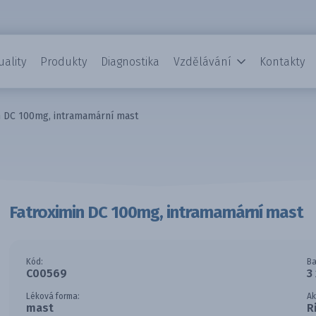
uality
Produkty
Diagnostika
Vzdělávání
Kontakty
n DC 100mg, intramamární mast
Fatroximin DC 100mg, intramamární mast
Kód:
Ba
C00569
3
Léková forma:
Ak
mast
R