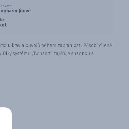
davatel
iopharm Jílové
íře:
kot
tid u krav a buvolů během zaprahlosti. Působí cíleně
y. Díky systému „Twinsert“ zajišťuje snadnou a