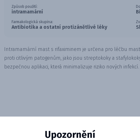
Způsob použití:
Do
intramamární
B
Farmakologická skupina:
Zv
Antibiotika a ostatní protizánětlivé léky
S
Intramamární mast s rifaximinem je určena pro léčbu masti
proti citlivým patogenům, jako jsou streptokoky a stafylokok
bezpečnou aplikaci, která minimalizuje riziko nových infekcí.
Upozornění