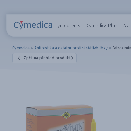
Cymedica
Cymedica Plus
Akt
Cymedica
»
Antibiotika a ostatní protizánětlivé léky
»
Fatroximi
Zpět na přehled produktů