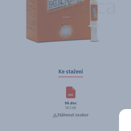
Ke stažení
96.doc
58.5 KB
Stáhnout soubor