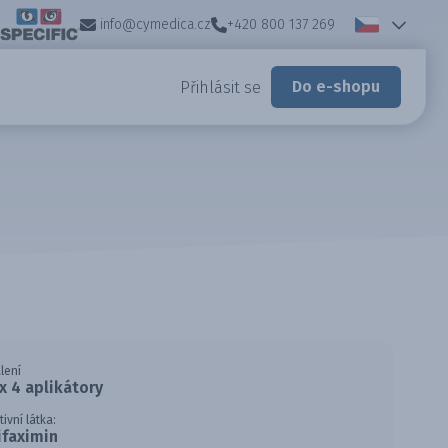
info@cymedica.cz
+420 800 137 269
Do e-shopu
Přihlásit se
lení
 x 4 aplikátory
tivní látka:
ifaximin