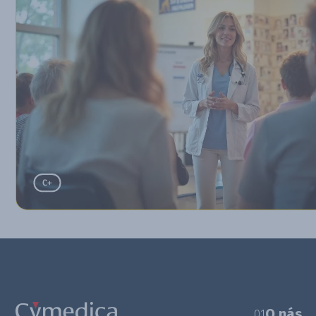
O nás
01