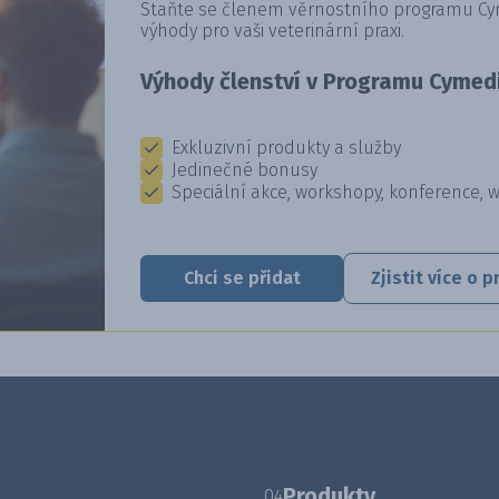
Staňte se členem věrnostního programu Cyme
výhody pro vaši veterinární praxi.
Výhody členství v Programu Cymedi
Exkluzivní produkty a služby
Jedinečné bonusy
Speciální akce, workshopy, konference, 
Chci se přidat
Zjistit více o
Produkty
04