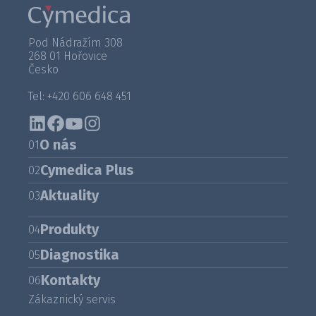
Pod Nádražím 308
268 01 Hořovice
Česko
Tel: +420 606 648 451
O nás
01
Cymedica Plus
02
Aktuality
03
Produkty
04
Diagnostika
05
Kontakty
06
Zákaznický servis