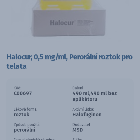
Halocur, 0,5 mg/ml, Perorální roztok pro
telata
Kód:
Balení
C00697
490 ml,490 ml bez
aplikátoru
Léková forma:
Aktivní látka:
roztok
Halofuginon
Způsob použití:
Dodavatel
perorální
MSD