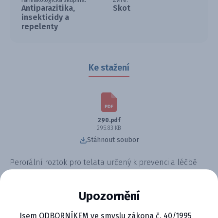
Farmakologická skupina:
Zvíře:
Antiparazitika,
Skot
insekticidy a
repelenty
Ke stažení
290.pdf
295.83 KB
Stáhnout soubor
Perorální roztok pro telata určený k prevenci a léčbě
průjmů způsobených Cryptosporidium parvum.
Obsahuje halofuginon, který snižuje množství patogenů
Upozornění
a zmírňuje příznaky infekce. Pomáhá telatům k
Jsem ODBORNÍKEM ve smyslu zákona č. 40/1995
rychlejšímu zotavení a lepšímu růstu.