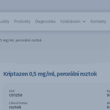
uality
Produkty
Diagnostika
Vzdělávání
Kontakty
,5 mg/ml, perorální roztok
Kriptazen 0,5 mg/ml, perorální roztok
Kód:
Ba
C01250
9
Léková forma:
Ak
roztok
H