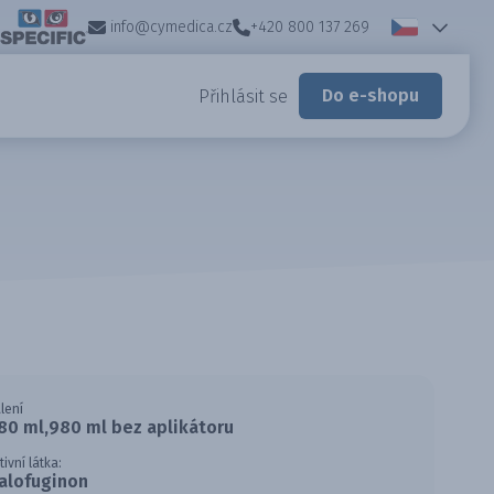
info@cymedica.cz
+420 800 137 269
Do e-shopu
Přihlásit se
lení
80 ml,980 ml bez aplikátoru
tivní látka:
alofuginon