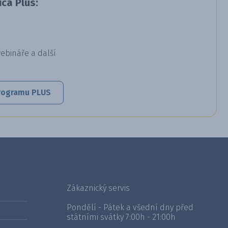
ca Plus:
webináře a další
 programu PLUS
Zákaznický servis
Pondělí - Pátek a všední dny před
státními svátky 7:00h - 21:00h