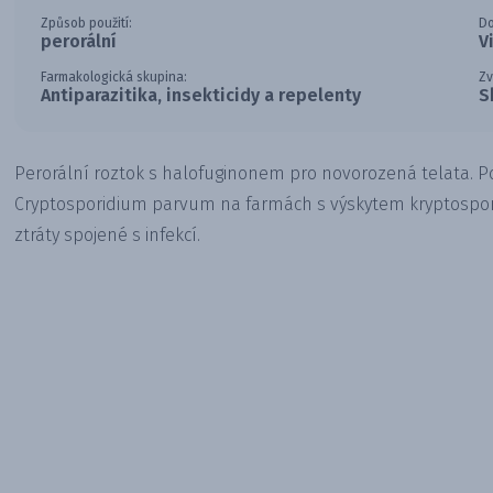
Způsob použití:
Do
perorální
V
Farmakologická skupina:
Zv
Antiparazitika, insekticidy a repelenty
S
Perorální roztok s halofuginonem pro novorozená telata. 
Cryptosporidium parvum na farmách s výskytem kryptospori
ztráty spojené s infekcí.