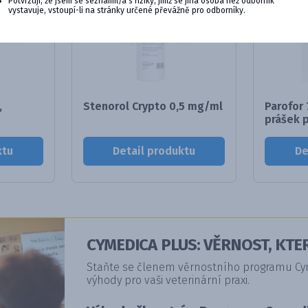
Potvrzuji, že jsem se seznámil/a s riziky, jimž se jiná osoba než odborník
vystavuje, vstoupí-li na stránky určené převážně pro odborníky.
,
Stenorol Crypto 0,5 mg/ml
Parofor 
prášek pr
ktu
Detail produktu
De
CYMEDICA PLUS: VĚRNOST, KTER
Staňte se členem věrnostního programu Cyme
výhody pro vaši veterinární praxi.