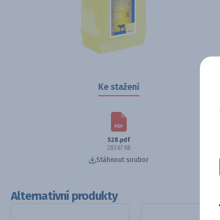
Ke stažení
528.pdf
283.67 KB
Stáhnout soubor
Alternativní produkty