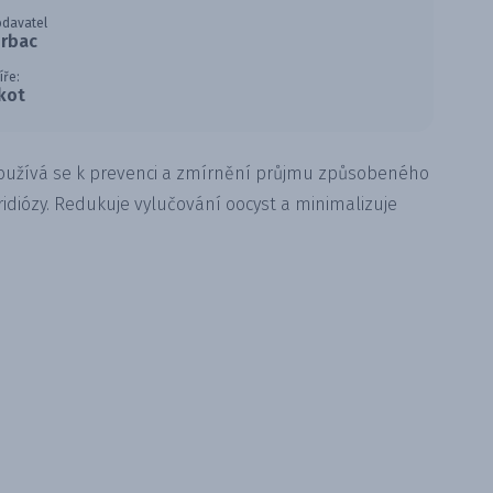
davatel
irbac
íře:
kot
Používá se k prevenci a zmírnění průjmu způsobeného
diózy. Redukuje vylučování oocyst a minimalizuje