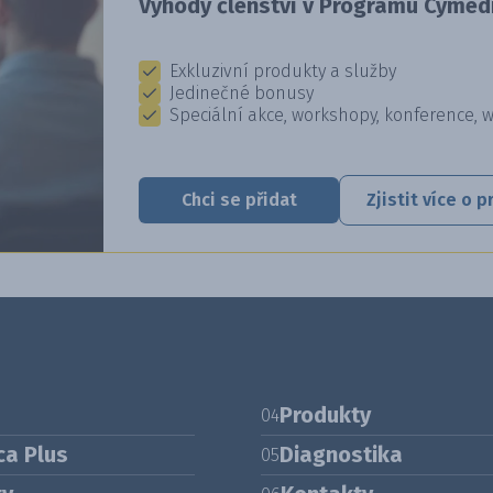
Výhody členství v Programu Cymedi
Exkluzivní produkty a služby
Jedinečné bonusy
Speciální akce, workshopy, konference, 
Chci se přidat
Zjistit více o
Produkty
04
ca Plus
Diagnostika
05