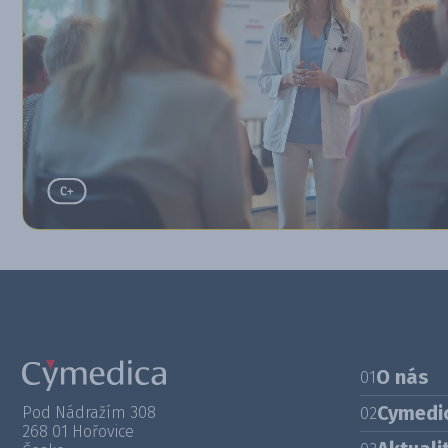
O nás
01
Cymedi
Pod Nádražím 308
02
268 01 Hořovice