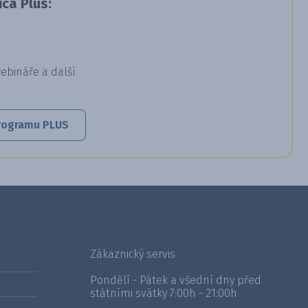
ca Plus:
webináře a další
 programu PLUS
Zákaznický servis
Pondělí - Pátek a všední dny před
státními svátky 7:00h - 21:00h