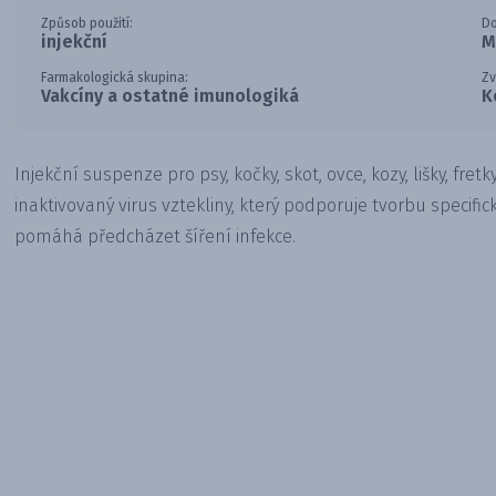
Způsob použití:
Do
injekční
M
Farmakologická skupina:
Zv
Vakcíny a ostatné imunologiká
K
Injekční suspenze pro psy, kočky, skot, ovce, kozy, lišky, fret
inaktivovaný virus vztekliny, který podporuje tvorbu specif
pomáhá předcházet šíření infekce.