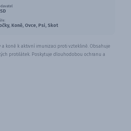
davatel
SD
íře:
očky, Koně, Ovce, Psi, Skot
ky a koně k aktivní imunizaci proti vzteklině. Obsahuje
ických protilátek. Poskytuje dlouhodobou ochranu a