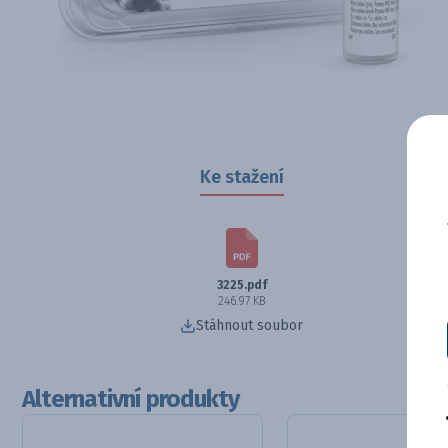
Ke stažení
3225.pdf
246.97 KB
Stáhnout soubor
Alternativní produkty