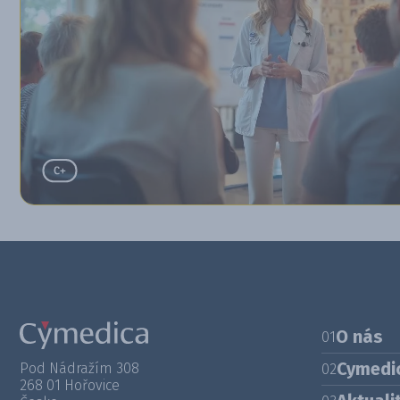
O nás
01
Cymedi
Pod Nádražím 308
02
268 01 Hořovice