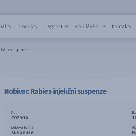
uality
Produkty
Diagnostika
Vzdělávání
Kontakty
jekční suspenze
Nobivac Rabies injekční suspenze
Kód:
Ba
C02504
1
Léková forma:
Ak
suspenze
R