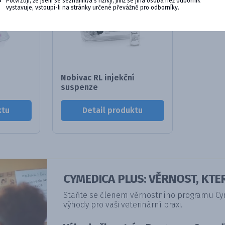
Potvrzuji, že jsem se seznámil/a s riziky, jimž se jiná osoba než odborník
vystavuje, vstoupí-li na stránky určené převážně pro odborníky.
Nobivac RL injekční
suspenze
ktu
Detail produktu
CYMEDICA PLUS: VĚRNOST, KTER
Staňte se členem věrnostního programu Cyme
výhody pro vaši veterinární praxi.