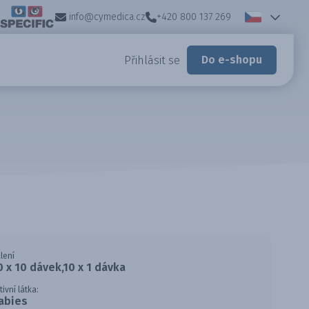
info@cymedica.cz
+420 800 137 269
Do e-shopu
Přihlásit se
lení
0 x 10 dávek,10 x 1 dávka
tivní látka:
abies