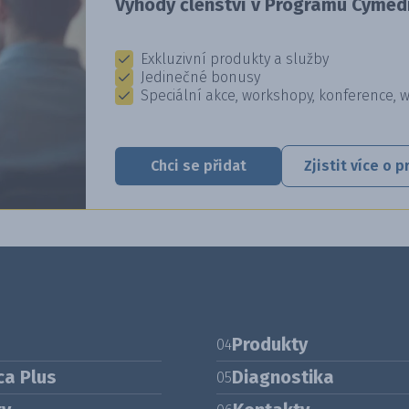
Výhody členství v Programu Cymedi
Exkluzivní produkty a služby
Jedinečné bonusy
Speciální akce, workshopy, konference, 
Chci se přidat
Zjistit více o
Produkty
04
ca Plus
Diagnostika
05