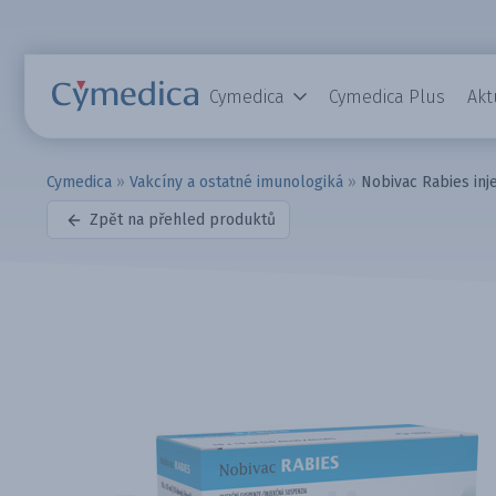
Cymedica
Cymedica Plus
Akt
Cymedica
»
Vakcíny a ostatné imunologiká
»
Nobivac Rabies in
Zpět na přehled produktů