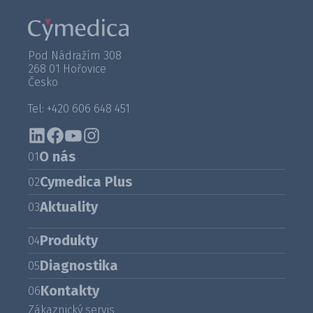
Pod Nádražím 308
268 01 Hořovice
Česko
Tel: +420 606 648 451
O nás
01
Cymedica Plus
02
Aktuality
03
Produkty
04
Diagnostika
05
Kontakty
06
Zákaznický servis