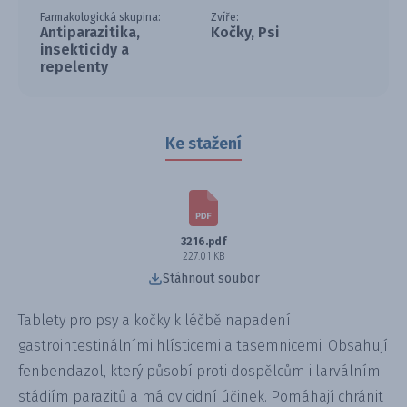
Farmakologická skupina:
Zvíře:
Antiparazitika,
Kočky, Psi
insekticidy a
repelenty
Ke stažení
3216.pdf
227.01 KB
Stáhnout soubor
Tablety pro psy a kočky k léčbě napadení
gastrointestinálními hlísticemi a tasemnicemi. Obsahují
fenbendazol, který působí proti dospělcům i larválním
stádiím parazitů a má ovicidní účinek. Pomáhají chránit