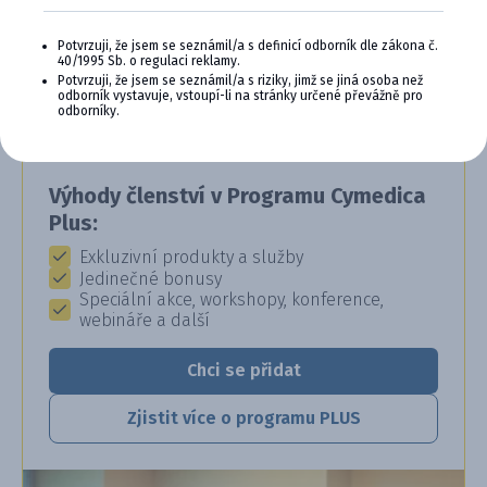
CYMEDICA PLUS: VĚRNOST, KTERÁ
Potvrzuji, že jsem se seznámil/a s definicí odborník dle zákona č.
40/1995 Sb. o regulaci reklamy.
SE VYPLÁCÍ
Potvrzuji, že jsem se seznámil/a s riziky, jimž se jiná osoba než
odborník vystavuje, vstoupí-li na stránky určené převážně pro
Staňte se členem věrnostního programu
odborníky.
Cymedica Plus a získejte exkluzivní výhody pro
vaši veterinární praxi.
Výhody členství v Programu Cymedica
Plus:
Exkluzivní produkty a služby
Jedinečné bonusy
Speciální akce, workshopy, konference,
webináře a další
Chci se přidat
Zjistit více o programu PLUS