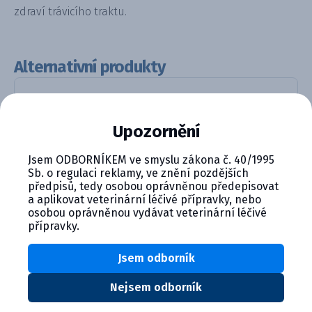
zdraví trávicího traktu.
Alternativní produkty
Upozornění
Jsem ODBORNÍKEM ve smyslu zákona č. 40/1995
Sb. o regulaci reklamy, ve znění pozdějších
předpisů, tedy osobou oprávněnou předepisovat
a aplikovat veterinární léčivé přípravky, nebo
CANIQUANTEL PLUS XL, ochucené ...
osobou oprávněnou vydávat veterinární léčivé
přípravky.
Detail produktu
Jsem odborník
Nejsem odborník