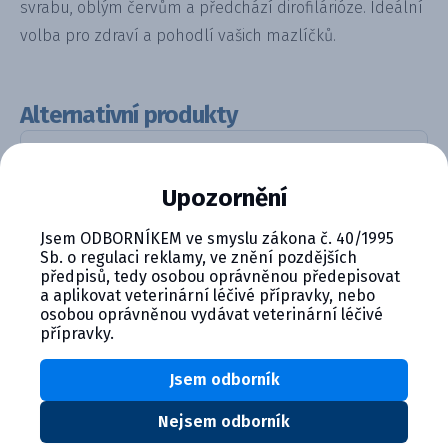
svrabu, oblým červům a předchází dirofilárióze. Ideální
volba pro zdraví a pohodlí vašich mazlíčků.
Alternativní produkty
Upozornění
Jsem ODBORNÍKEM ve smyslu zákona č. 40/1995
Sb. o regulaci reklamy, ve znění pozdějších
předpisů, tedy osobou oprávněnou předepisovat
a aplikovat veterinární léčivé přípravky, nebo
osobou oprávněnou vydávat veterinární léčivé
Evicto, 15 mg, roztok pro naka...
přípravky.
Detail produktu
Jsem odborník
Nejsem odborník