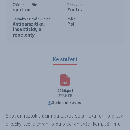
Způsob použití:
Dodavatel
spot-on
Zoetis
Farmakologická skupina:
Zvíře:
Antiparazitika,
Psi
insekticidy a
repelenty
Ke stažení
2260.pdf
399.17 KB
Stáhnout soubor
Spot-on roztok s účinnou látkou selamektinem pro psy
a kočky. Léčí a chrání proti blechám, všenkám, ušnímu