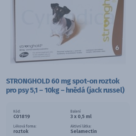
STRONGHOLD 60 mg spot-on roztok
pro psy 5,1 – 10kg – hnědá (jack russel)
Kód:
Balení
C01819
3 x 0,5 ml
Léková forma:
Aktivní látka:
roztok
Selamectin