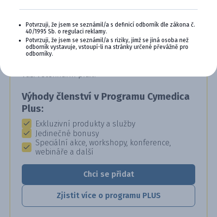
CYMEDICA PLUS: VĚRNOST, KTERÁ
Potvrzuji, že jsem se seznámil/a s definicí odborník dle zákona č.
40/1995 Sb. o regulaci reklamy.
SE VYPLÁCÍ
Potvrzuji, že jsem se seznámil/a s riziky, jimž se jiná osoba než
odborník vystavuje, vstoupí-li na stránky určené převážně pro
odborníky.
Staňte se členem věrnostního programu
Cymedica Plus a získejte exkluzivní výhody pro
vaši veterinární praxi.
Výhody členství v Programu Cymedica
Plus:
Exkluzivní produkty a služby
Jedinečné bonusy
Speciální akce, workshopy, konference,
webináře a další
Chci se přidat
Zjistit více o programu PLUS