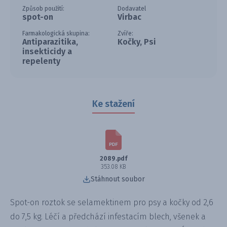
Způsob použití:
Dodavatel
spot-on
Virbac
Farmakologická skupina:
Zvíře:
Antiparazitika,
Kočky, Psi
insekticidy a
repelenty
Ke stažení
2089.pdf
353.08 KB
Stáhnout soubor
Spot-on roztok se selamektinem pro psy a kočky od 2,6
do 7,5 kg. Léčí a předchází infestacím blech, všenek a