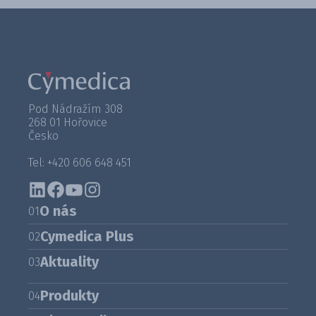
Pod Nádražím 308
268 01 Hořovice
Česko
Tel: +420 606 648 451
O nás
01
Cymedica Plus
02
Aktuality
03
Produkty
04