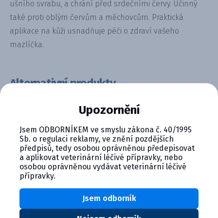
ušního svrabu, a chrání před srdečními červy. Účinný
také proti oblým červům a měchovcům. Praktická
aplikace na kůži usnadňuje péči o zdraví vašeho
mazlíčka.
Alternativní produkty
Upozornění
Jsem ODBORNÍKEM ve smyslu zákona č. 40/1995
Sb. o regulaci reklamy, ve znění pozdějších
předpisů, tedy osobou oprávněnou předepisovat
a aplikovat veterinární léčivé přípravky, nebo
osobou oprávněnou vydávat veterinární léčivé
přípravky.
Evicto, 15 mg, roztok pro naka...
Jsem odborník
Detail produktu