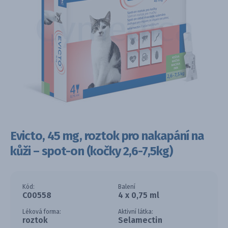
Evicto, 45 mg, roztok pro nakapání na
kůži – spot-on (kočky 2,6-7,5kg)
Kód:
Balení
C00558
4 x 0,75 ml
Léková forma:
Aktivní látka:
roztok
Selamectin