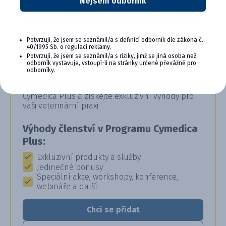
Nejsem odborník
Potvrzuji, že jsem se seznámil/a s definicí odborník dle zákona č.
40/1995 Sb. o regulaci reklamy.
CYMEDICA PLUS: VĚRNOST, KTERÁ
Potvrzuji, že jsem se seznámil/a s riziky, jimž se jiná osoba než
odborník vystavuje, vstoupí-li na stránky určené převážně pro
SE VYPLÁCÍ
odborníky.
Staňte se členem věrnostního programu
Cymedica Plus a získejte exkluzivní výhody pro
vaši veterinární praxi.
Výhody členství v Programu Cymedica
Plus:
Exkluzivní produkty a služby
Jedinečné bonusy
Speciální akce, workshopy, konference,
webináře a další
Chci se přidat