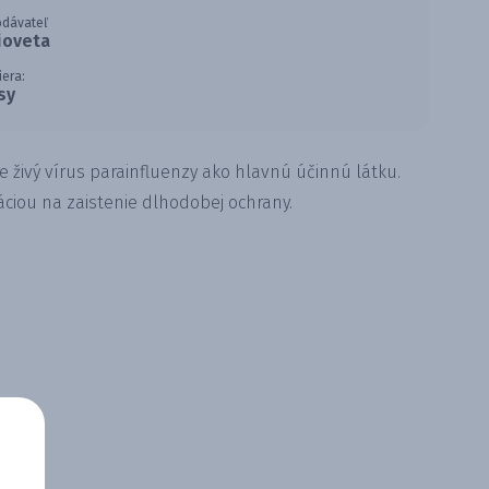
odávateľ
ioveta
iera:
sy
e živý vírus parainfluenzy ako hlavnú účinnú látku.
ciou na zaistenie dlhodobej ochrany.