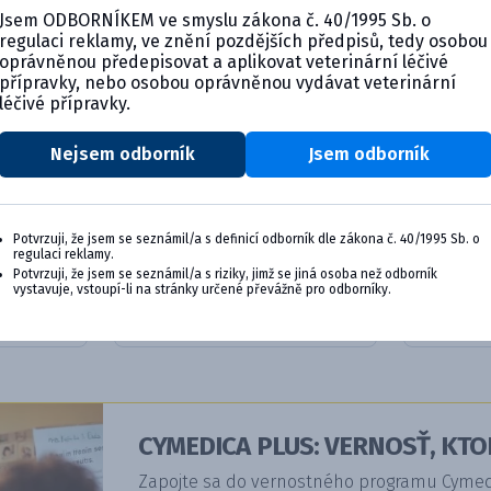
Jsem ODBORNÍKEM ve smyslu zákona č. 40/1995 Sb. o
regulaci reklamy, ve znění pozdějších předpisů, tedy osobou
oprávněnou předepisovat a aplikovat veterinární léčivé
přípravky, nebo osobou oprávněnou vydávat veterinární
léčivé přípravky.
Nejsem odborník
Jsem odborník
ofilizát
Biocan Novel DHPPi/L4R,
Biocan 
Potvrzuji, že jsem se seznámil/a s definicí odborník dle zákona č. 40/1995 Sb. o
lyofil...
lyofili...
regulaci reklamy.
Potvrzuji, že jsem se seznámil/a s riziky, jimž se jiná osoba než odborník
vystavuje, vstoupí-li na stránky určené převážně pro odborníky.
ils
Product details
Pr
CYMEDICA PLUS: VERNOSŤ, KTO
Zapojte sa do vernostného programu Cymedic