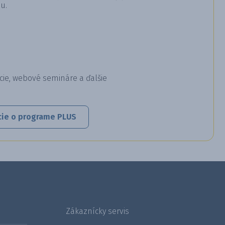
u.
cie, webové semináre a ďalšie
cie o programe PLUS
Zákaznícky servis