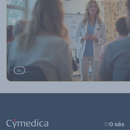
O nás
01