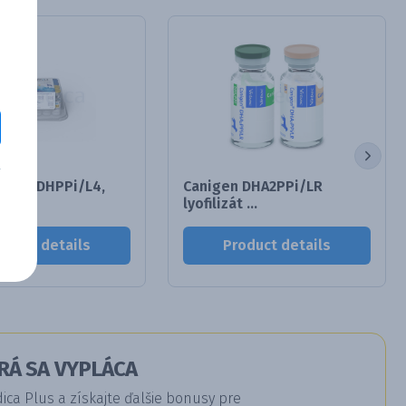
Novel DHPPi/L4,
Canigen DHA2PPi/LR
lyofilizát ...
oduct details
Product details
RÁ SA VYPLÁCA
a Plus a získajte ďalšie bonusy pre