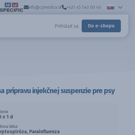
info@cymedica.sk
+421 45 540 00 40
Do e-shopu
Prihlásiť sa
na prípravu injekčnej suspenzie pre psy
lenie
0 x 1 d
tívna látka:
eptospiróza, Parainfluenza