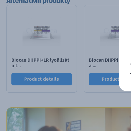
Alternativní produkty
Biocan DHPPi+LR lyofilizát
Biocan DHPPi + L ly
a t...
a ...
Product details
Product deta