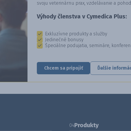
svoju veterinárnu prax, vzdelávanie a pohod
Výhody členstva v Cymedica Plus:
Exkluzívne produkty a služby
Jedinečné bonusy
Špeciálne podujatia, semináre, konferen
Chcem sa pripojiť
Ďalšie informá
Produkty
04