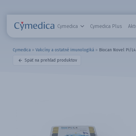
Cymedica
Cymedica Plus
Akt
Cymedica
»
Vakcíny a ostatné imunologiká
»
Biocan Novel Pi/L4,
Späť na prehľad produktov