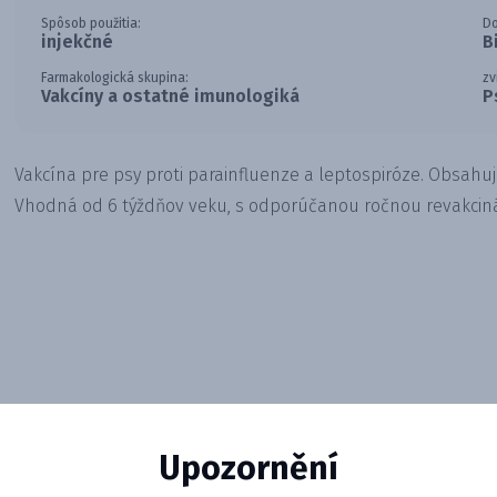
Spôsob použitia:
D
injekčné
B
Farmakologická skupina:
zv
Vakcíny a ostatné imunologiká
P
Vakcína pre psy proti parainfluenze a leptospiróze. Obsahuj
Vhodná od 6 týždňov veku, s odporúčanou ročnou revakciná
Upozornění