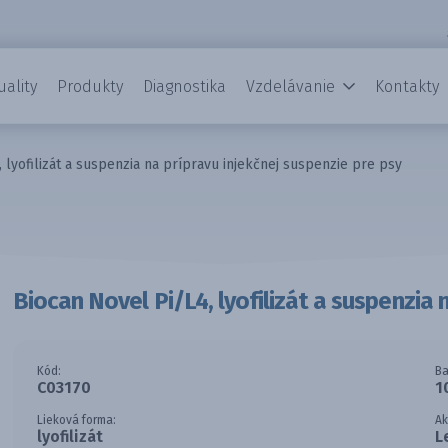
uality
Produkty
Diagnostika
Vzdelávanie
Kontakty
 lyofilizát a suspenzia na prípravu injekčnej suspenzie pre psy
Biocan Novel Pi/L4, lyofilizát a suspenzia 
Kód:
Ba
C03170
1
Lieková forma:
Ak
lyofilizát
L