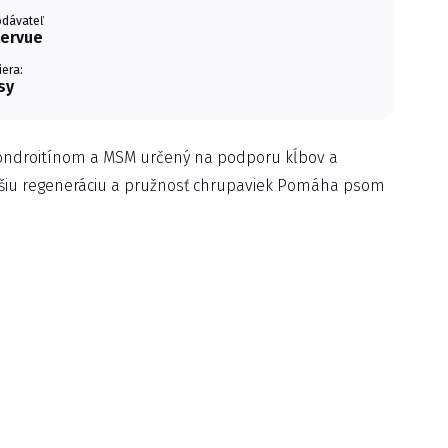
odávateľ
ervue
iera:
sy
hondroitínom a MSM určený na podporu kĺbov a
iu regeneráciu a pružnosť chrupaviek Pomáha psom