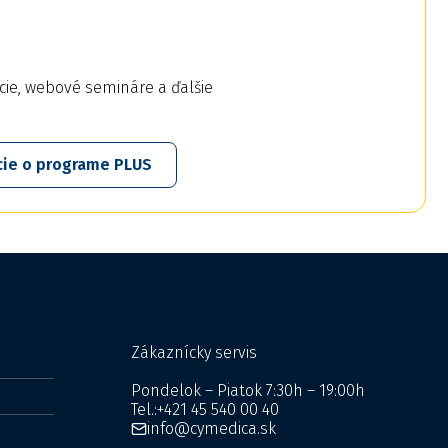
cie, webové semináre a ďalšie
cie o programe PLUS
Zákaznícky servis
Pondelok – Piatok 7:30h – 19:00h
Tel.:
+421 45 540 00 40
info@cymedica.sk