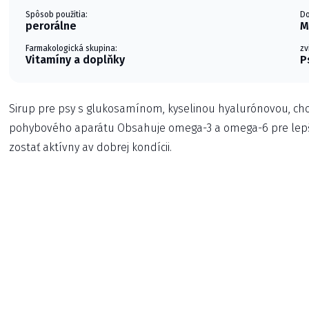
Spôsob použitia:
D
perorálne
M
Farmakologická skupina:
zv
Vitamíny a doplňky
P
Sirup pre psy s glukosamínom, kyselinou hyalurónovou, c
pohybového aparátu Obsahuje omega-3 a omega-6 pre lepš
zostať aktívny av dobrej kondícii.