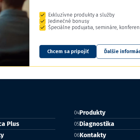
Exkluzívne produkty a služby
Jedinečné bonusy
Špeciálne podujatia, semináre, konferen
Chcem sa pripojiť
Ďalšie informá
Produkty
04
ca Plus
Diagnostika
05
ty
Kontakty
06