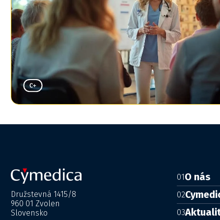
O nás
01
Cymedi
Družstevná 1415/8
02
960 01 Zvolen
Aktuali
03
Slovensko