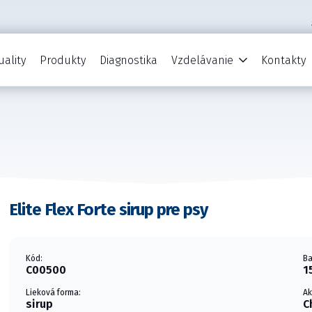
uality
Produkty
Diagnostika
Vzdelávanie
Kontakty
Elite Flex Forte sirup pre psy
Kód:
Ba
C00500
1
Lieková forma:
Ak
sirup
C