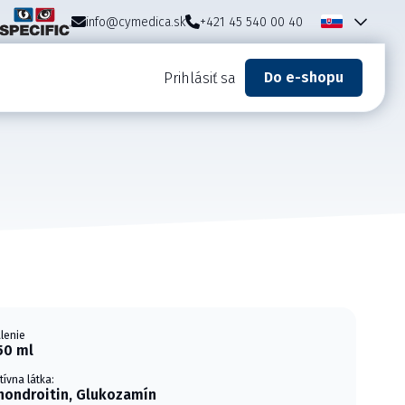
info@cymedica.sk
+421 45 540 00 40
Do e-shopu
Prihlásiť sa
lenie
50 ml
tívna látka:
hondroitin, Glukozamín