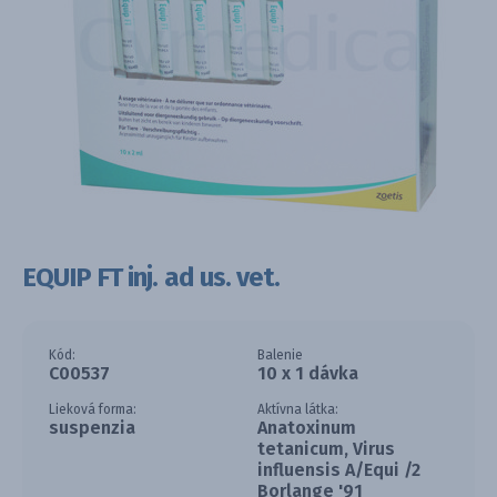
EQUIP FT inj. ad us. vet.
Kód:
Balenie
C00537
10 x 1 dávka
Lieková forma:
Aktívna látka:
suspenzia
Anatoxinum
tetanicum, Virus
influensis A/Equi /2
Borlange '91