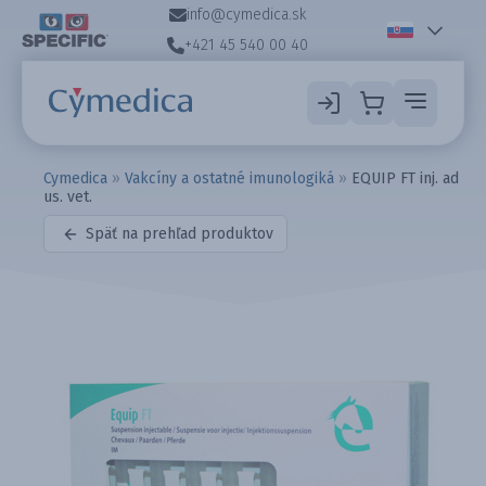
info@cymedica.sk
+421 45 540 00 40
Cymedica
»
Vakcíny a ostatné imunologiká
»
EQUIP FT inj. ad
us. vet.
Späť na prehľad produktov