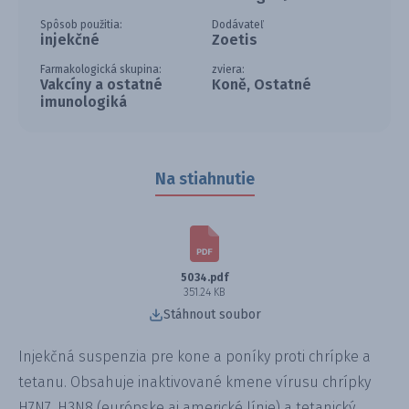
Spôsob použitia:
Dodávateľ
injekčné
Zoetis
Farmakologická skupina:
zviera:
Vakcíny a ostatné
Koně, Ostatné
imunologiká
Na stiahnutie
5034.pdf
351.24 KB
Stáhnout soubor
Injekčná suspenzia pre kone a poníky proti chrípke a
tetanu. Obsahuje inaktivované kmene vírusu chrípky
H7N7, H3N8 (európske aj americké línie) a tetanický