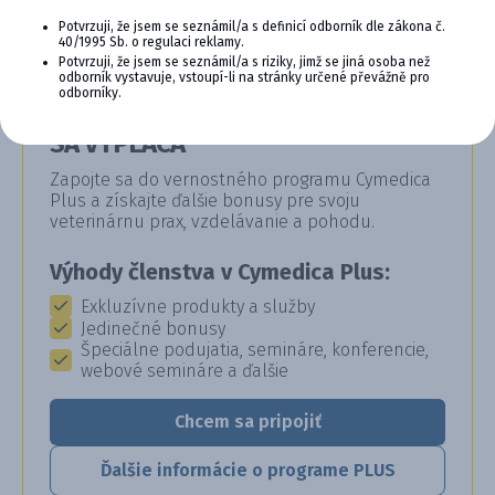
Potvrzuji, že jsem se seznámil/a s definicí odborník dle zákona č.
40/1995 Sb. o regulaci reklamy.
Potvrzuji, že jsem se seznámil/a s riziky, jimž se jiná osoba než
odborník vystavuje, vstoupí-li na stránky určené převážně pro
odborníky.
CYMEDICA PLUS: VERNOSŤ, KTORÁ
SA VYPLÁCA
Zapojte sa do vernostného programu Cymedica
Plus a získajte ďalšie bonusy pre svoju
veterinárnu prax, vzdelávanie a pohodu.
Výhody členstva v Cymedica Plus:
Exkluzívne produkty a služby
Jedinečné bonusy
Špeciálne podujatia, semináre, konferencie,
webové semináre a ďalšie
Chcem sa pripojiť
Ďalšie informácie o programe PLUS