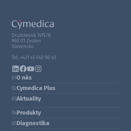
Družstevná 1415/8
960 01 Zvolen
Slovensko
Tel.: +421 45 540 00 40
O nás
01
Cymedica Plus
02
Aktuality
03
Produkty
04
Diagnostika
05