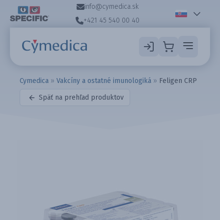
info@cymedica.sk
+421 45 540 00 40
Cymedica
»
Vakcíny a ostatné imunologiká
»
Feligen CRP
Späť na prehľad produktov