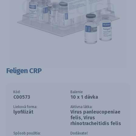
Feligen CRP
Kód:
Balenie
C00573
10 x 1 dávka
Lieková forma:
Aktívna látka:
lyofilizát
Virus panleucopeniae
felis, Virus
rhinotracheitidis felis
Spôsob použitia:
Dodávateľ