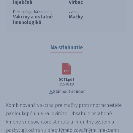
injekčné
Virbac
Farmakologická skupina:
zviera:
Vakcíny a ostatné
Mačky
imunologiká
Na stiahnutie
5011.pdf
355.38 KB
Stáhnout soubor
Kombinovaná vakcína pre mačky proti rinotracheitíde,
panleukopéniu a kaliciviróze. Obsahuje oslabené
kmene vírusov, ktoré stimulujú imunitný systém a
poskytujú ochranu pred týmito závažnými infekciami.