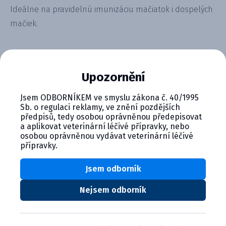
Ideálne na pravidelnú imunizáciu mačiatok i dospelých
mačiek.
Alternativní produkty
Upozornění
Jsem ODBORNÍKEM ve smyslu zákona č. 40/1995
Sb. o regulaci reklamy, ve znění pozdějších
předpisů, tedy osobou oprávněnou předepisovat
a aplikovat veterinární léčivé přípravky, nebo
osobou oprávněnou vydávat veterinární léčivé
přípravky.
LEUCOFELIGEN FeLV/RCP lyofiliz...
Jsem odborník
Product details
Nejsem odborník