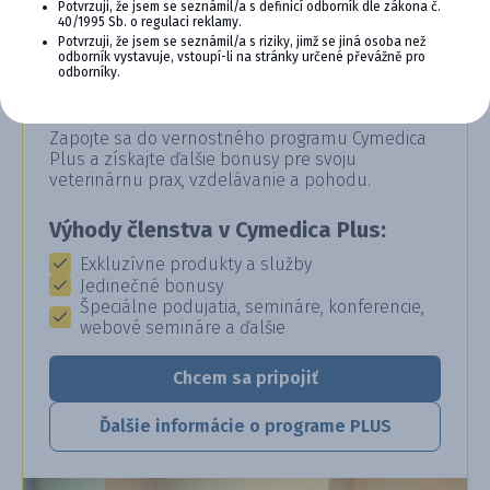
Potvrzuji, že jsem se seznámil/a s definicí odborník dle zákona č.
40/1995 Sb. o regulaci reklamy.
Potvrzuji, že jsem se seznámil/a s riziky, jimž se jiná osoba než
odborník vystavuje, vstoupí-li na stránky určené převážně pro
CYMEDICA PLUS: VERNOSŤ, KTORÁ
odborníky.
SA VYPLÁCA
Zapojte sa do vernostného programu Cymedica
Plus a získajte ďalšie bonusy pre svoju
veterinárnu prax, vzdelávanie a pohodu.
Výhody členstva v Cymedica Plus:
Exkluzívne produkty a služby
Jedinečné bonusy
Špeciálne podujatia, semináre, konferencie,
webové semináre a ďalšie
Chcem sa pripojiť
Ďalšie informácie o programe PLUS