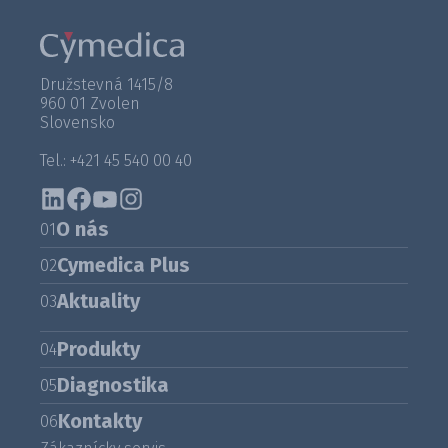
Družstevná 1415/8
960 01 Zvolen
Slovensko
Tel.: +421 45 540 00 40
O nás
01
Cymedica Plus
02
Aktuality
03
Produkty
04
Diagnostika
05
Kontakty
06