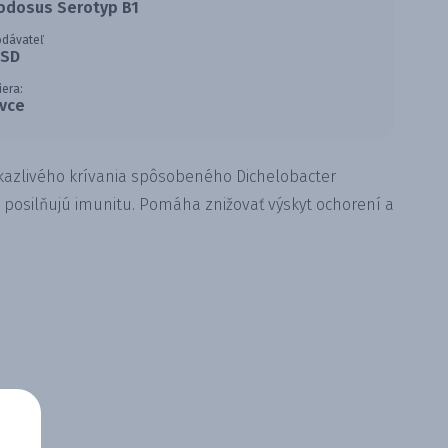
odosus Serotyp B1
odávateľ
SD
iera:
vce
ákazlivého krívania spôsobeného Dichelobacter
 posilňujú imunitu. Pomáha znižovať výskyt ochorení a