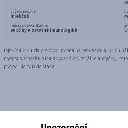
n
Spôsob použitia:
D
injekčné
M
Farmakologická skupina:
zv
Vakcíny a ostatné imunologiká
O
Injekčná emulzia pre ovce určená na prevenciu a liečbu n
nodosus. Obsahuje inaktivované bakteriálne antigény, ktoré
podporuje zdravie stáda.
Upozornění