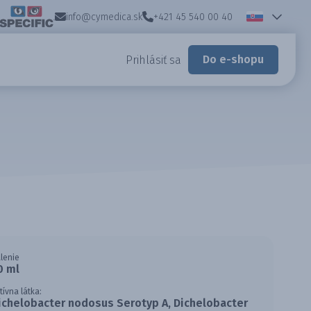
info@cymedica.sk
+421 45 540 00 40
Do e-shopu
Prihlásiť sa
lenie
0 ml
tívna látka:
ichelobacter nodosus Serotyp A, Dichelobacter