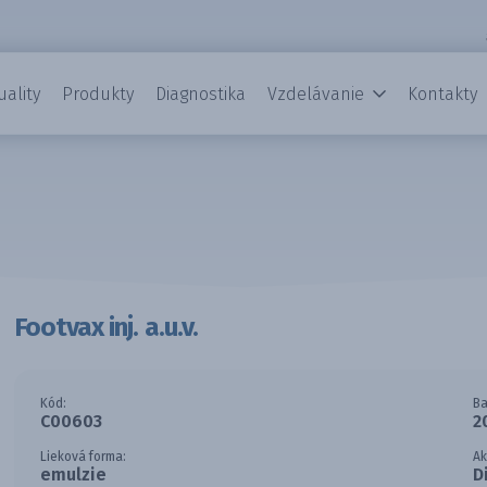
uality
Produkty
Diagnostika
Vzdelávanie
Kontakty
Footvax inj. a.u.v.
Kód:
Ba
C00603
2
Lieková forma:
Ak
emulzie
D