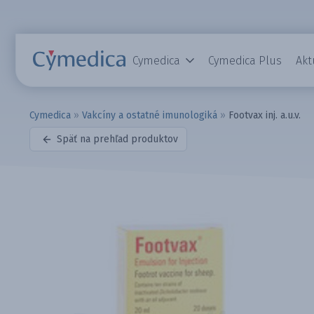
Cymedica
Cymedica Plus
Akt
Cymedica
»
Vakcíny a ostatné imunologiká
»
Footvax inj. a.u.v.
Späť na prehľad produktov