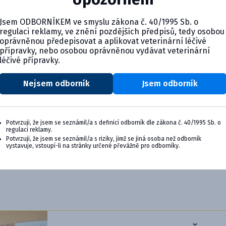
Jsem ODBORNÍKEM ve smyslu zákona č. 40/1995 Sb. o
regulaci reklamy, ve znění pozdějších předpisů, tedy osobou
oprávněnou předepisovat a aplikovat veterinární léčivé
přípravky, nebo osobou oprávněnou vydávat veterinární
léčivé přípravky.
Nejsem odborník
Jsem odborník
Potvrzuji, že jsem se seznámil/a s definicí odborník dle zákona č. 40/1995 Sb. o
regulaci reklamy.
Potvrzuji, že jsem se seznámil/a s riziky, jimž se jiná osoba než odborník
vystavuje, vstoupí-li na stránky určené převážně pro odborníky.