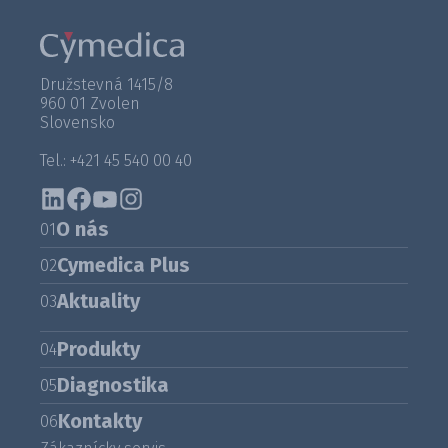
Družstevná 1415/8
960 01 Zvolen
Slovensko
Tel.: +421 45 540 00 40
O nás
01
Cymedica Plus
02
Aktuality
03
Produkty
04
Diagnostika
05
Kontakty
06