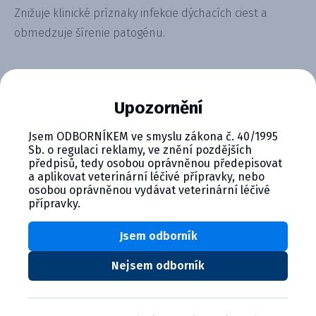
Znižuje klinické príznaky infekcie dýchacích ciest a
obmedzuje šírenie patogénu.
Alternativní produkty
Upozornění
Jsem ODBORNÍKEM ve smyslu zákona č. 40/1995
Sb. o regulaci reklamy, ve znění pozdějších
předpisů, tedy osobou oprávněnou předepisovat
a aplikovat veterinární léčivé přípravky, nebo
osobou oprávněnou vydávat veterinární léčivé
přípravky.
Nobivac KC lyofilizát a rozpúš...
Jsem odborník
Product details
Nejsem odborník