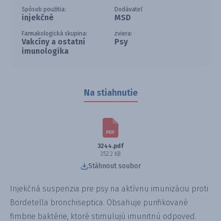
Spôsob použitia:
Dodávateľ
injekčné
MSD
Farmakologická skupina:
zviera:
Vakcíny a ostatní
Psy
imunologika
Na stiahnutie
3244.pdf
352.2 KB
Stáhnout soubor
Injekčná suspenzia pre psy na aktívnu imunizáciu proti
Bordetella bronchiseptica. Obsahuje purifikované
fimbrie baktérie, ktoré stimulujú imunitnú odpoveď.