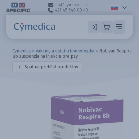
info@cymedica.sk
+421 45 540 00 40
Cymedica
»
Vakcíny a ostatní imunologika
»
Nobivac Respira
Bb suspenzia na injekciu pre psy
Späť na prehľad produktov