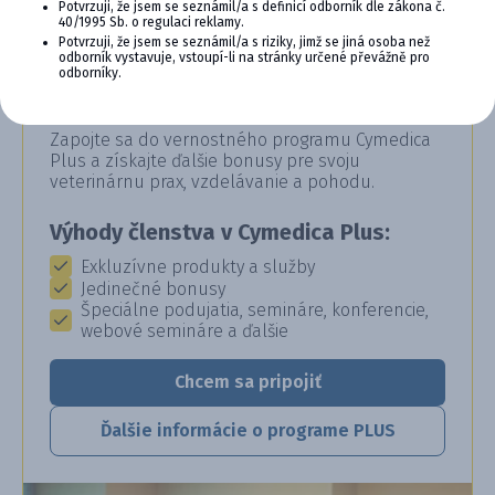
Potvrzuji, že jsem se seznámil/a s definicí odborník dle zákona č.
40/1995 Sb. o regulaci reklamy.
Potvrzuji, že jsem se seznámil/a s riziky, jimž se jiná osoba než
odborník vystavuje, vstoupí-li na stránky určené převážně pro
CYMEDICA PLUS: VERNOSŤ, KTORÁ
odborníky.
SA VYPLÁCA
Zapojte sa do vernostného programu Cymedica
Plus a získajte ďalšie bonusy pre svoju
veterinárnu prax, vzdelávanie a pohodu.
Výhody členstva v Cymedica Plus:
Exkluzívne produkty a služby
Jedinečné bonusy
Špeciálne podujatia, semináre, konferencie,
webové semináre a ďalšie
Chcem sa pripojiť
Ďalšie informácie o programe PLUS