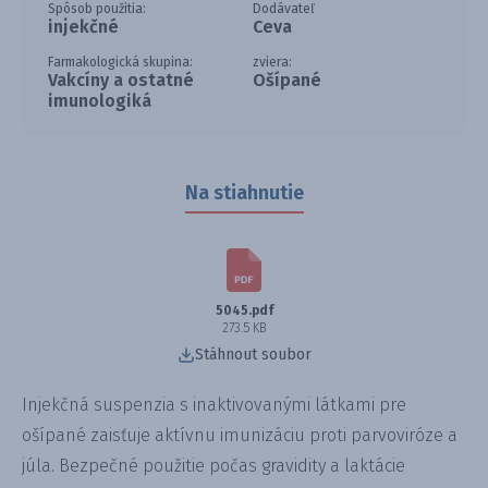
Spôsob použitia:
Dodávateľ
injekčné
Ceva
Farmakologická skupina:
zviera:
Vakcíny a ostatné
Ošípané
imunologiká
Na stiahnutie
5045.pdf
273.5 KB
Stáhnout soubor
Injekčná suspenzia s inaktivovanými látkami pre
ošípané zaisťuje aktívnu imunizáciu proti parvoviróze a
júla. Bezpečné použitie počas gravidity a laktácie