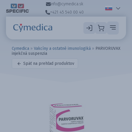
info@cymedica.sk
+421 45 540 00 40
Cymedica
»
Vakcíny a ostatné imunologiká
»
PARVORUVAX
injekčná suspenzia
Späť na prehľad produktov