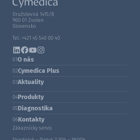
Družstevná 1415/8
960 01 Zvolen
Slovensko
Tel.: +421 45 540 00 40
O nás
01
Cymedica Plus
02
Aktuality
03
Produkty
04
Diagnostika
05
Kontakty
06
Zákaznícky servis
Pondelok – Piatok 7:30h – 19:00h