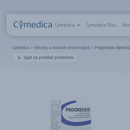
Cymedica
Cymedica Plus
Akt
Cymedica
»
Vakcíny a ostatné imunologiká
»
Progressis injekčn
Späť na prehľad produktov