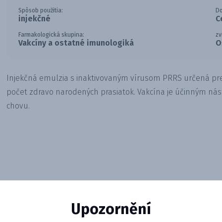
Spôsob použitia:
D
injekčné
C
Farmakologická skupina:
zv
Vakcíny a ostatné imunologiká
O
Injekčná emulzia s inaktivovaným vírusom PRRS určená pre
počet zdravo narodených prasiatok. Vakcína je účinným ná
chovu.
Upozornění