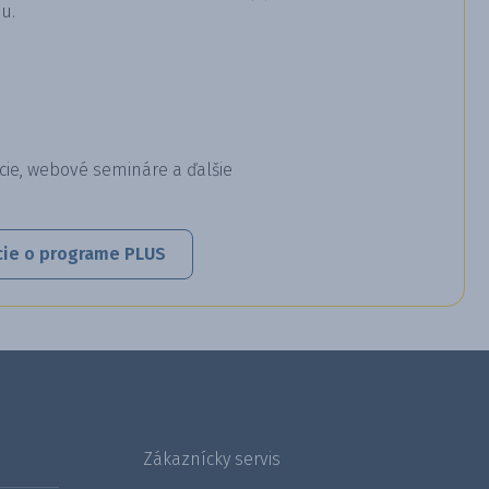
u.
cie, webové semináre a ďalšie
cie o programe PLUS
Zákaznícky servis