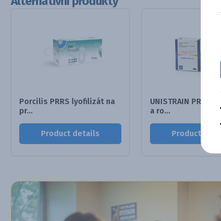
Alternativní produkty
Porcilis PRRS lyofilizát na
UNISTRAIN PRRS lyo
pr...
a ro...
Product details
Product deta