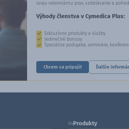
svoju veterinárnu prax, vzdelávanie a pohod
Výhody členstva v Cymedica Plus:
Exkluzívne produkty a služby
Jedinečné bonusy
Špeciálne podujatia, semináre, konferen
Chcem sa pripojiť
Ďalšie informá
Produkty
04