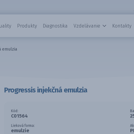
uality
Produkty
Diagnostika
Vzdelávanie
Kontakty
á emulzia
Progressis injekčná emulzia
Kód:
Ba
C01564
2
Lieková forma:
Ak
emulzie
P