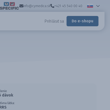
info@cymedica.sk
+421 45 540 00 40
Do e-shopu
Prihlásiť sa
lenie
5 dávok
tívna látka:
RRS