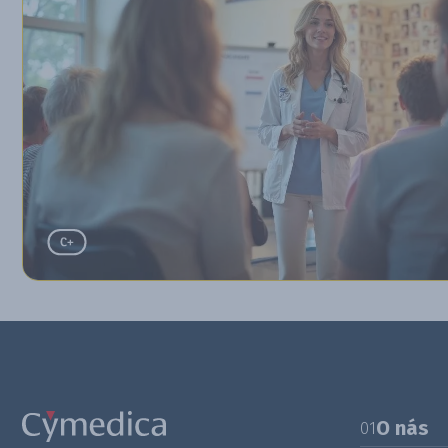
O nás
01