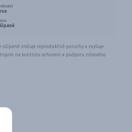
odávateľ
eva
iera:
šípané
 ošípané znižuje reprodukčné poruchy a zvyšuje
strojom na kontrolu ochorení a podporu zdravého