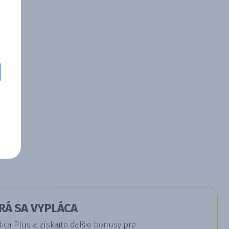
RÁ SA VYPLÁCA
a Plus a získajte ďalšie bonusy pre