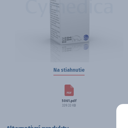
Na stiahnutie
5061.pdf
339.33 KB