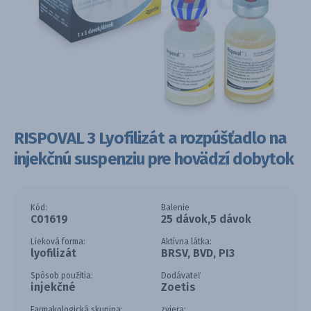
RISPOVAL 3 Lyofilizát a rozpúšťadlo na
injekčnú suspenziu pre hovädzí dobytok
Kód:
Balenie
C01619
25 dávok,5 dávok
Lieková forma:
Aktívna látka:
lyofilizát
BRSV, BVD, PI3
Spôsob použitia:
Dodávateľ
injekčné
Zoetis
Farmakologická skupina:
zviera: