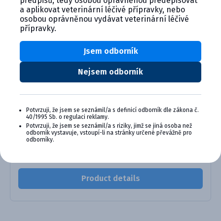
předpisů, tedy osobou oprávněnou předepisovat
proti respiračným a reprodukčným ochoreniam teliat
a aplikovat veterinární léčivé přípravky, nebo
od 12 týždňov veku.
osobou oprávněnou vydávat veterinární léčivé
přípravky.
Jsem odborník
Alternativní produkty
Nejsem odborník
Potvrzuji, že jsem se seznámil/a s definicí odborník dle zákona č.
40/1995 Sb. o regulaci reklamy.
Potvrzuji, že jsem se seznámil/a s riziky, jimž se jiná osoba než
odborník vystavuje, vstoupí-li na stránky určené převážně pro
odborníky.
Bovilis Bovipast RSP injekčná ...
Product details