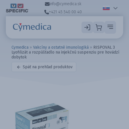
info@cymedica.sk
+421 45 540 00 40
Cymedica
»
Vakcíny a ostatné imunologiká
»
RISPOVAL 3
Lyofilizát a rozpúšťadlo na injekčnú suspenziu pre hovädzí
dobytok
Späť na prehľad produktov