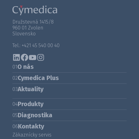
Družstevná 1415/8
960 01 Zvolen
Slovensko
Tel.: +421 45 540 00 40
O nás
01
Cymedica Plus
02
Aktuality
03
Produkty
04
Diagnostika
05
Kontakty
06
Zákaznícky servis