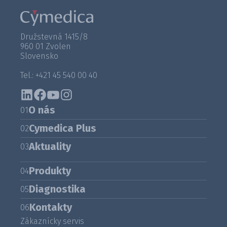
Družstevná 1415/8
960 01 Zvolen
Slovensko
Tel.: +421 45 540 00 40
O nás
01
Cymedica Plus
02
Aktuality
03
Produkty
04
Diagnostika
05
Kontakty
06
Zákaznícky servis