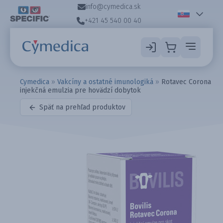
info@cymedica.sk
+421 45 540 00 40
Cymedica
»
Vakcíny a ostatné imunologiká
»
Rotavec Corona
injekčná emulzia pre hovädzí dobytok
Späť na prehľad produktov