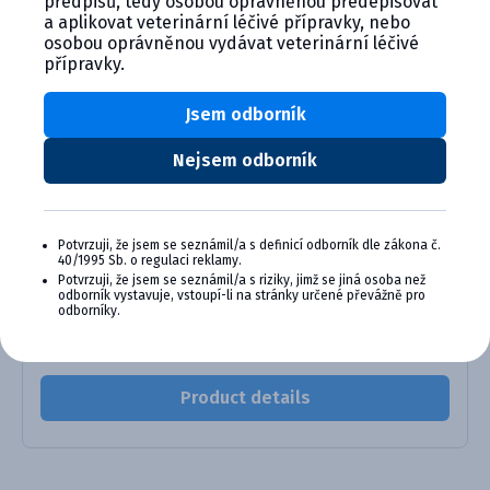
předpisů, tedy osobou oprávněnou předepisovat
kolostra. Pomáha znižovať výskyt a závažnosť hnačiek,
a aplikovat veterinární léčivé přípravky, nebo
čím podporuje zdravý štart teliat.
osobou oprávněnou vydávat veterinární léčivé
přípravky.
Jsem odborník
Alternativní produkty
Nejsem odborník
Potvrzuji, že jsem se seznámil/a s definicí odborník dle zákona č.
40/1995 Sb. o regulaci reklamy.
Potvrzuji, že jsem se seznámil/a s riziky, jimž se jiná osoba než
odborník vystavuje, vstoupí-li na stránky určené převážně pro
odborníky.
BioBos RCC injekčná suspenzia ...
Product details