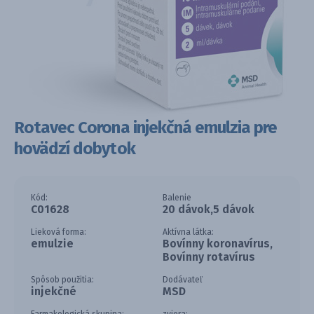
Rotavec Corona injekčná emulzia pre
hovädzí dobytok
Kód:
Balenie
C01628
20 dávok,5 dávok
Lieková forma:
Aktívna látka:
emulzie
Bovínny koronavírus,
Bovínny rotavírus
Spôsob použitia:
Dodávateľ
injekčné
MSD