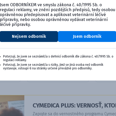
Jsem ODBORNÍKEM ve smyslu zákona č. 40/1995 Sb. o
regulaci reklamy, ve znění pozdějších předpisů, tedy osobou
oprávněnou předepisovat a aplikovat veterinární léčivé
přípravky, nebo osobou oprávněnou vydávat veterinární
léčivé přípravky.
Nejsem odborník
Jsem odborník
Palladia 10 mg potahované
Palladi
Potvrzuji, že jsem se seznámil/a s definicí odborník dle zákona č. 40/1995 Sb. o
tabl...
tabl...
regulaci reklamy.
Potvrzuji, že jsem se seznámil/a s riziky, jimž se jiná osoba než odborník
vystavuje, vstoupí-li na stránky určené převážně pro odborníky.
ils
Product details
Pr
CYMEDICA PLUS: VERNOSŤ, KTO
Zapojte sa do vernostného programu Cymedic