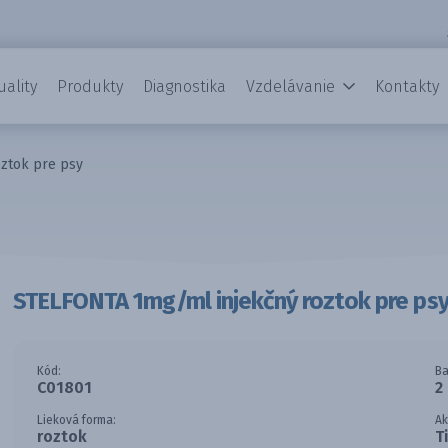
uality
Produkty
Diagnostika
Vzdelávanie
Kontakty
ztok pre psy
STELFONTA 1mg/ml injekčný roztok pre ps
Kód:
Ba
C01801
2
Lieková forma:
Ak
roztok
T