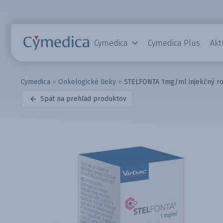
Cymedica
Cymedica Plus
Akt
Cymedica
»
Onkologické lieky
»
STELFONTA 1mg/ml injekčný ro
Späť na prehľad produktov