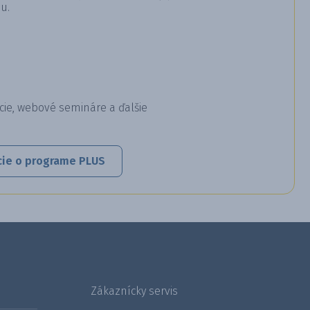
u.
cie, webové semináre a ďalšie
cie o programe PLUS
Zákaznícky servis