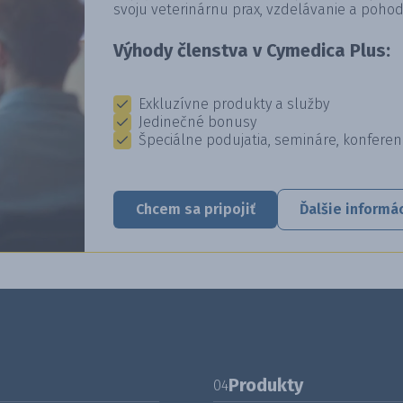
svoju veterinárnu prax, vzdelávanie a pohod
Výhody členstva v Cymedica Plus:
Exkluzívne produkty a služby
Jedinečné bonusy
Špeciálne podujatia, semináre, konferen
Chcem sa pripojiť
Ďalšie informá
Produkty
04