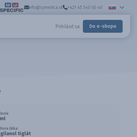
info@cymedica.sk
+421 45 540 00 40
Do e-shopu
Prihlásiť sa
y
lenie
 ml
tívna látka:
igilanol tiglát