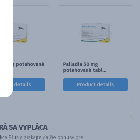
a 15 mg potahované
Palladia 50 mg
potahované tabl...
oduct details
Product details
RÁ SA VYPLÁCA
a Plus a získajte ďalšie bonusy pre