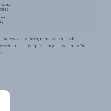
odávateľ
irbac
iera:
sy
ečbu neresekovateľných, nemetastazujúcich
ových buniek a podporuje hojenie postihnutého
ov.