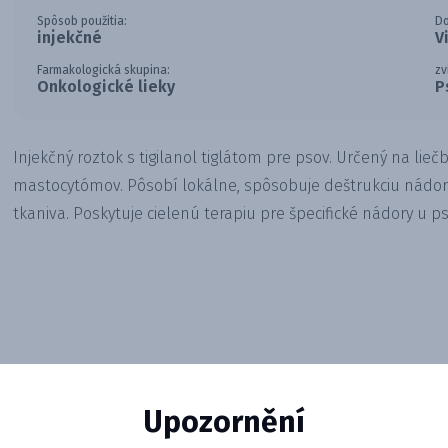
Spôsob použitia:
D
injekčné
V
Farmakologická skupina:
zv
Onkologické lieky
P
Injekčný roztok s tigilanol tiglátom pre psov. Určený na li
mastocytómov. Pôsobí lokálne, spôsobuje deštrukciu nádor
tkaniva. Poskytuje cielenú terapiu pre špecifické nádory u ps
Upozornění