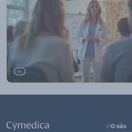
O nás
01