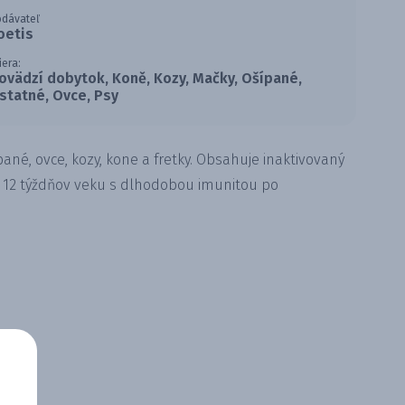
odávateľ
oetis
iera:
ovädzí dobytok, Koně, Kozy, Mačky, Ošípané,
statné, Ovce, Psy
ané, ovce, kozy, kone a fretky. Obsahuje inaktivovaný
d 12 týždňov veku s dlhodobou imunitou po