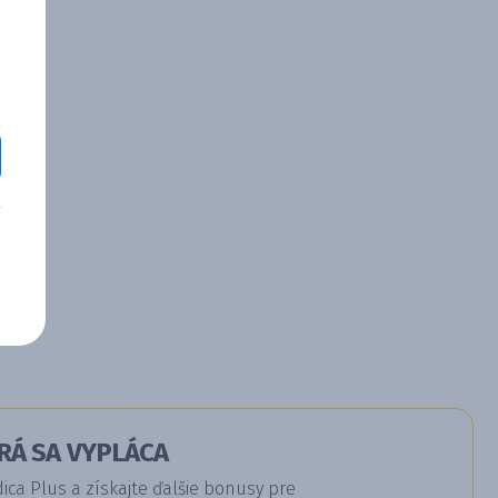
RÁ SA VYPLÁCA
a Plus a získajte ďalšie bonusy pre