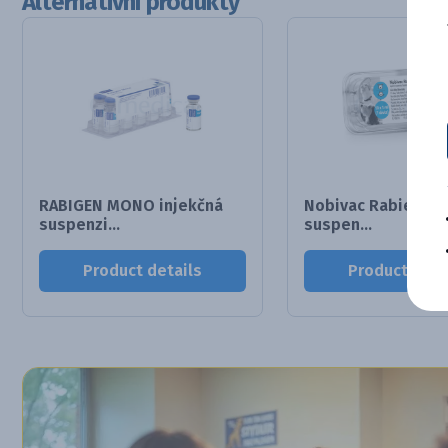
Alternativní produkty
RABIGEN MONO injekčná
Nobivac Rabies in
suspenzi...
suspen...
Product details
Product deta