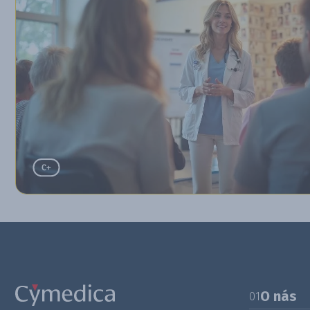
O nás
01