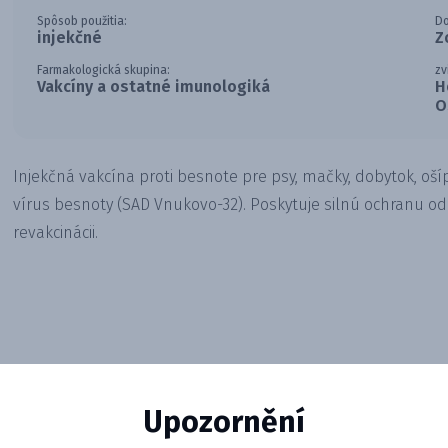
Spôsob použitia:
D
injekčné
Z
Farmakologická skupina:
zv
Vakcíny a ostatné imunologiká
H
O
Injekčná vakcína proti besnote pre psy, mačky, dobytok, ošíp
vírus besnoty (SAD Vnukovo-32). Poskytuje silnú ochranu o
revakcinácii.
Upozornění