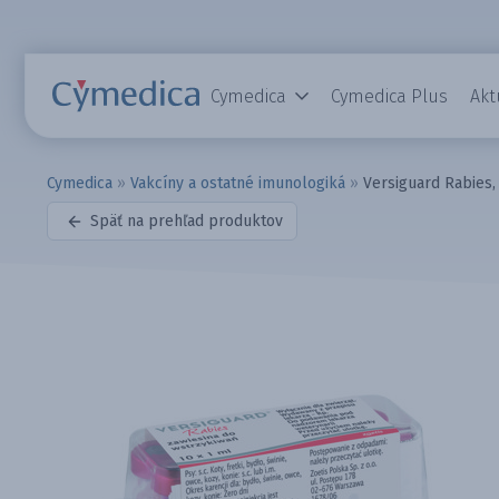
Cymedica
Cymedica Plus
Akt
Cymedica
»
Vakcíny a ostatné imunologiká
»
Versiguard Rabies,
Späť na prehľad produktov