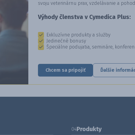
svoju veterinárnu prax, vzdelávanie a pohod
Výhody členstva v Cymedica Plus:
Exkluzívne produkty a služby
Jedinečné bonusy
Špeciálne podujatia, semináre, konferen
Chcem sa pripojiť
Ďalšie informá
Produkty
04