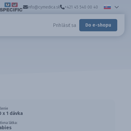
info@cymedica.sk
+421 45 540 00 40
Do e-shopu
Prihlásiť sa
lenie
0 x 1 dávka
tívna látka:
abies