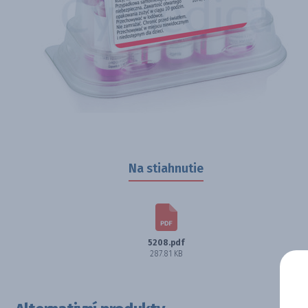
Na stiahnutie
5208.pdf
287.81 KB