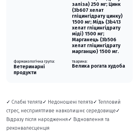
заліза) 250 мг; Цинк
(3b607 хелат
гліцингідрату цинку)
1500 мг; Мідь (3b413
хелат гліцингідрату
міді) 1500 мг;
Марганець (3b506
хелат гліцингідрату
марганцю) 1500 мг.
фармакологічна група:
тварина:
Велика рогата худоба
Ветеринарні
продукти
✓ Слабкі телята✓ Недоношені телята✓ Тепловий
стрес, несприятливе навколишнє середовище✓
Відразу після народження✓ Відновлення та
реконвалесценція