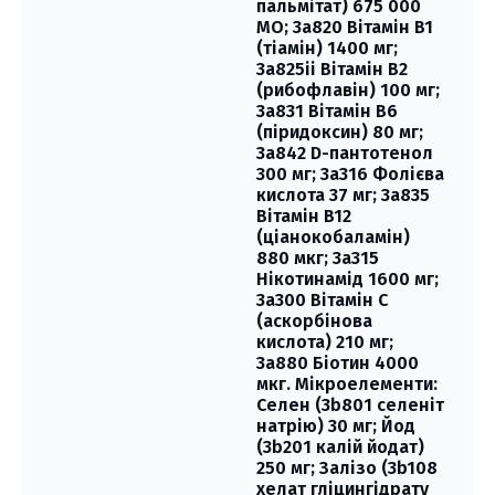
пальмітат) 675 000
МО; 3a820 Вітамін B1
(тіамін) 1400 мг;
3a825ii Вітамін B2
(рибофлавін) 100 мг;
3a831 Вітамін B6
(піридоксин) 80 мг;
3a842 D-пантотенол
300 мг; 3a316 Фолієва
кислота 37 мг; 3a835
Вітамін B12
(ціанокобаламін)
880 мкг; 3a315
Нікотинамід 1600 мг;
3a300 Вітамін С
(аскорбінова
кислота) 210 мг;
3a880 Біотин 4000
мкг. Мікроелементи:
Селен (3b801 селеніт
натрію) 30 мг; Йод
(3b201 калій йодат)
250 мг; Залізо (3b108
хелат гліцингідрату