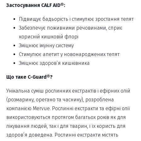
Застосування CALF AID®:
Підвищує бадьорість і стимулює зростання телят
Забезпечує поживними речовинами, сприє
корисній кишковій флорі
Зміцнює імунну систему
Стимулює апетит у новонароджених телят
Зміцнює здоров’я кишківника
Що таке C-Guard®?
Унікальна суміш рослинних екстрактів і ефірних олій
(розмарину, орегано та часнику), розроблена
компанією Mervue. Рослинні екстракти та ефірні олії
використовуються протягом багатьох років як для
лікування людей, так і для тварин, і їх користь для
здоров’я доведена. Рослинні екстракти містять