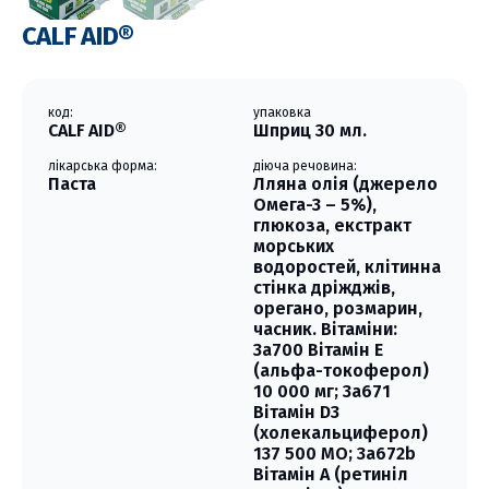
CALF AID®
код:
упаковка
CALF AID®
Шприц 30 мл.
лікарська форма:
діюча речовина:
Паста
Лляна олія (джерело
Омега-3 – 5%),
глюкоза, екстракт
морських
водоростей, клітинна
стінка дріжджів,
орегано, розмарин,
часник. Вітаміни:
3a700 Вітамін Е
(альфа-токоферол)
10 000 мг; 3a671
Вітамін D3
(холекальциферол)
137 500 МО; 3a672b
Вітамін А (ретиніл