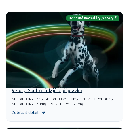
Odborné materiály
,
Vetoryl®
Vetoryl Souhrn údajů o přípravku
SPC VETORYL 5mg SPC VETORYL 10mg SPC VETORYL 30mg
SPC VETORYL 60mg SPC VETORYL 120mg
Zobrazit detail