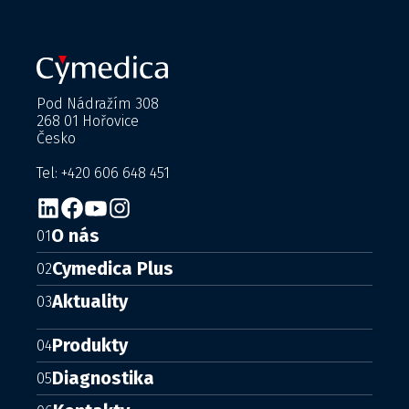
Pod Nádražím 308
268 01 Hořovice
Česko
Tel: +420 606 648 451
O nás
01
Cymedica Plus
02
Aktuality
03
Produkty
04
Diagnostika
05