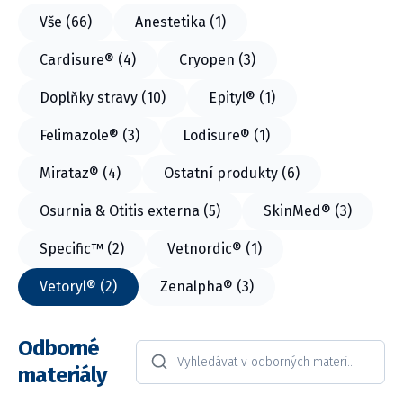
Vše (66)
Anestetika (1)
Cardisure® (4)
Cryopen (3)
Doplňky stravy (10)
Epityl® (1)
Felimazole® (3)
Lodisure® (1)
Mirataz® (4)
Ostatní produkty (6)
Osurnia & Otitis externa (5)
SkinMed® (3)
Specific™ (2)
Vetnordic® (1)
Vetoryl® (2)
Zenalpha® (3)
Odborné
Odborné materiály
Odborné materiály
materiály