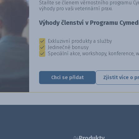
Staňte se členem věrnostního programu Cyme
výhody pro vaši veterinární praxi.
Výhody členství v Programu Cymedi
Exkluzivní produkty a služby
Jedinečné bonusy
Speciální akce, workshopy, konference, 
Chci se přidat
Zjistit více o
Produkty
04