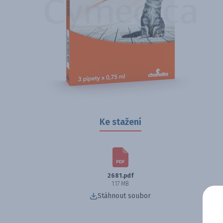
Ke stažení
2681.pdf
1.17 MB
Stáhnout soubor