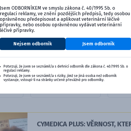
Jsem ODBORNÍKEM ve smyslu zákona č. 40/1995 Sb. o
regulaci reklamy, ve znění pozdějších předpisů, tedy osobou
oprávněnou předepisovat a aplikovat veterinární léčivé
přípravky, nebo osobou oprávněnou vydávat veterinární
léčivé přípravky.
Nejsem odborník
Jsem odborník
ok pro
Selehold 15 mg, roztok pro
Selehol
Potvrzuji, že jsem se seznámil/a s definicí odborník dle zákona č. 40/1995 Sb. o
nak...
pro nak..
regulaci reklamy.
Potvrzuji, že jsem se seznámil/a s riziky, jimž se jiná osoba než odborník
vystavuje, vstoupí-li na stránky určené převážně pro odborníky.
ktu
Detail produktu
De
CYMEDICA PLUS: VĚRNOST, KTER