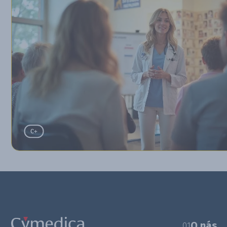
O nás
01