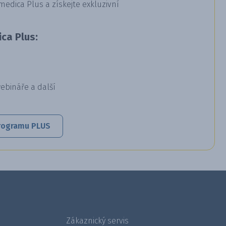
dica Plus a získejte exkluzivní
ca Plus:
webináře a další
 programu PLUS
Zákaznický servis