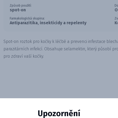
Způsob použití:
Do
spot-on
O
Farmakologická skupina:
Zv
Antiparazitika, insekticidy a repelenty
K
Spot-on roztok pro kočky k léčbě a prevenci infestace blecha
parazitárních infekcí. Obsahuje selamektin, který působí pr
pro zdraví vaší kočky.
Upozornění