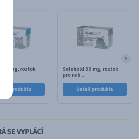
d 45 mg, roztok
Selehold 60 mg, roztok
.
pro nak...
tail produktu
Detail produktu
Á SE VYPLÁCÍ