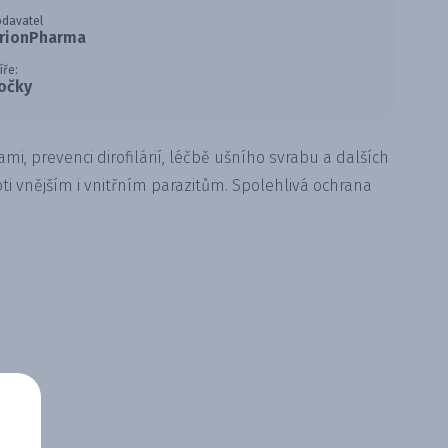
davatel
rionPharma
íře:
očky
mi, prevenci dirofilárií, léčbě ušního svrabu a dalších
oti vnějším i vnitřním parazitům. Spolehlivá ochrana