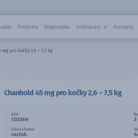
uality
Produkty
Diagnostika
Vzdělávání
Kontakty
 mg pro kočky 2,6 – 7,5 kg
Chanhold 45 mg pro kočky 2,6 – 7,5 kg
Kód:
Ba
C02369
3
Léková forma:
Ak
roztok
S