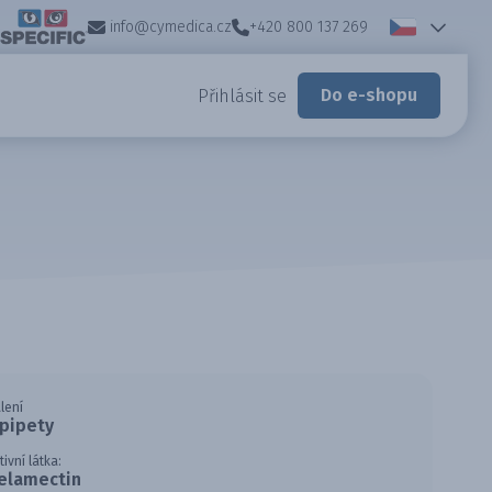
info@cymedica.cz
+420 800 137 269
Do e-shopu
Přihlásit se
lení
 pipety
tivní látka:
elamectin