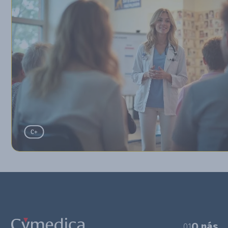
O nás
01