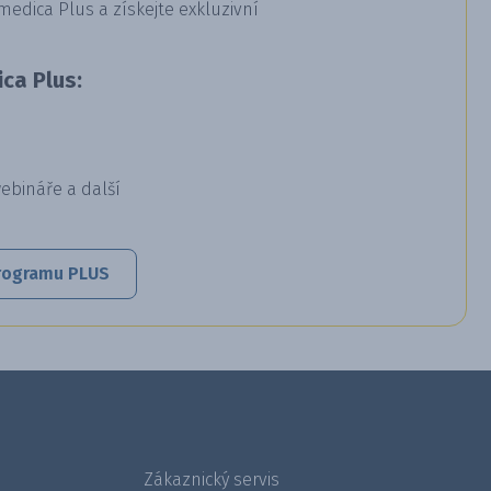
dica Plus a získejte exkluzivní
ca Plus:
webináře a další
 programu PLUS
Zákaznický servis