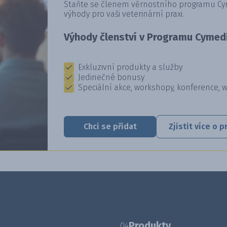
Staňte se členem věrnostního programu Cyme
výhody pro vaši veterinární praxi.
Výhody členství v Programu Cymedi
Exkluzivní produkty a služby
Jedinečné bonusy
Speciální akce, workshopy, konference, 
Chci se přidat
Zjistit více o
Produkty
04