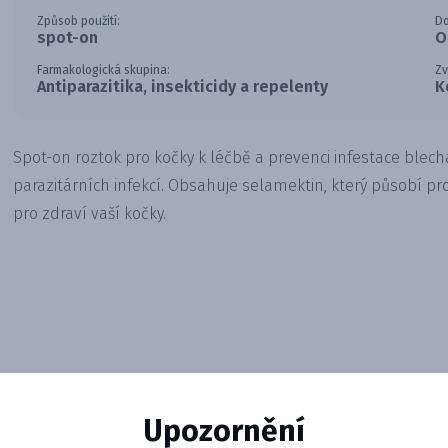
Způsob použití:
Do
spot-on
O
Farmakologická skupina:
Zv
Antiparazitika, insekticidy a repelenty
K
Spot-on roztok pro kočky k léčbě a prevenci infestace blecha
parazitárních infekcí. Obsahuje selamektin, který působí pr
pro zdraví vaší kočky.
Upozornění