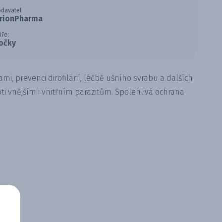
davatel
rionPharma
íře:
očky
mi, prevenci dirofilárií, léčbě ušního svrabu a dalších
oti vnějším i vnitřním parazitům. Spolehlivá ochrana