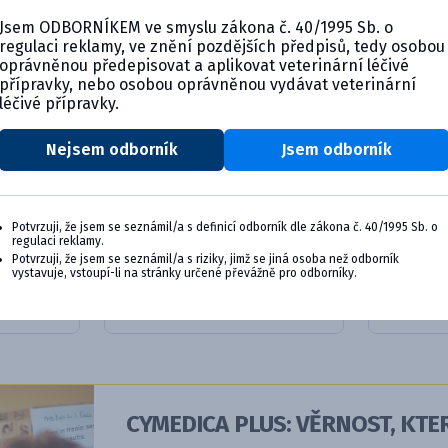
Jsem ODBORNÍKEM ve smyslu zákona č. 40/1995 Sb. o
regulaci reklamy, ve znění pozdějších předpisů, tedy osobou
oprávněnou předepisovat a aplikovat veterinární léčivé
přípravky, nebo osobou oprávněnou vydávat veterinární
léčivé přípravky.
Nejsem odborník
Jsem odborník
ok pro
Selehold 15 mg, roztok pro
Selehol
Potvrzuji, že jsem se seznámil/a s definicí odborník dle zákona č. 40/1995 Sb. o
nak...
pro nak..
regulaci reklamy.
Potvrzuji, že jsem se seznámil/a s riziky, jimž se jiná osoba než odborník
vystavuje, vstoupí-li na stránky určené převážně pro odborníky.
ktu
Detail produktu
De
CYMEDICA PLUS: VĚRNOST, KTER