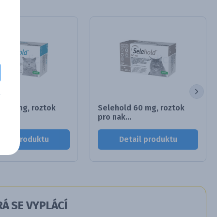
d 45 mg, roztok
Selehold 60 mg, roztok
.
pro nak...
tail produktu
Detail produktu
Á SE VYPLÁCÍ