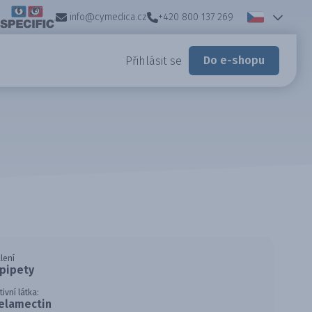
info@cymedica.cz
+420 800 137 269
Do e-shopu
Přihlásit se
lení
 pipety
tivní látka:
elamectin