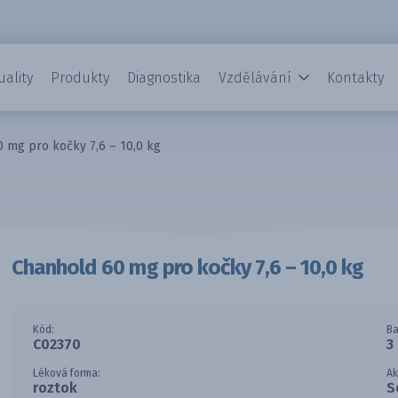
uality
Produkty
Diagnostika
Vzdělávání
Kontakty
 mg pro kočky 7,6 – 10,0 kg
Chanhold 60 mg pro kočky 7,6 – 10,0 kg
Kód:
Ba
C02370
3
Léková forma:
Ak
roztok
S