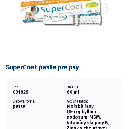
SuperCoat pasta pre psy
Kód:
Balenie
C01828
60 ml
Lieková forma:
Aktívna látka:
pasta
Mořské řasy
(Ascophyllum
nodosum, MSM,
Vitamíny skupiny B,
Zinok v chelátovej