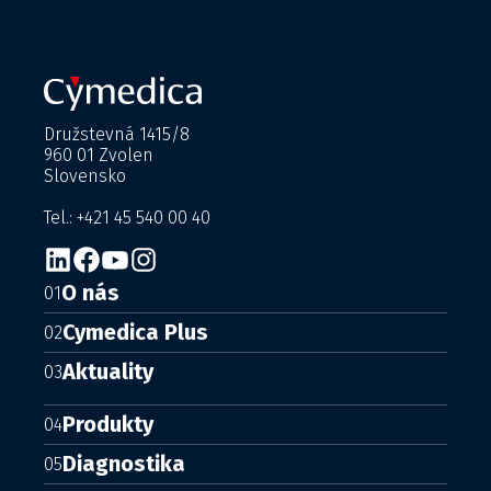
Družstevná 1415/8
960 01 Zvolen
Slovensko
Tel.: +421 45 540 00 40
O nás
01
Cymedica Plus
02
Aktuality
03
Produkty
04
Diagnostika
05