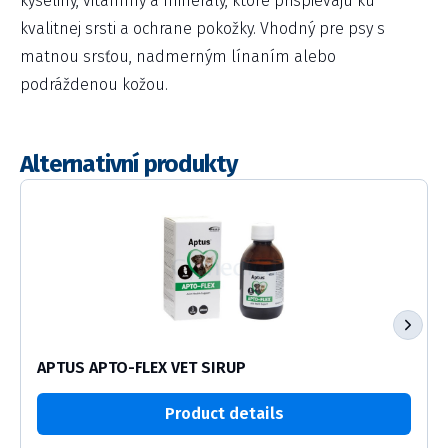
kyseliny, vitamíny a minerály, ktoré prispievajú ku
kvalitnej srsti a ochrane pokožky. Vhodný pre psy s
matnou srsťou, nadmerným línaním alebo
podráždenou kožou.
Alternativní produkty
APTUS APTO-FLEX VET SIRUP
Product details