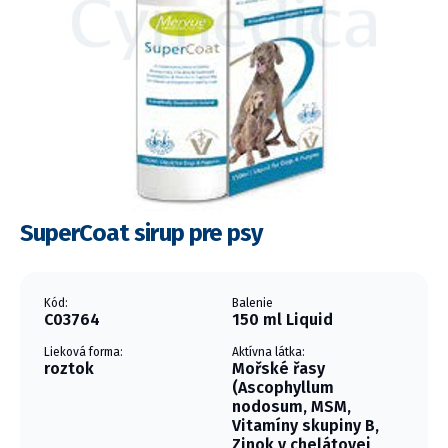
SuperCoat sirup pre psy
Kód:
Balenie
C03764
150 ml Liquid
Lieková forma:
Aktívna látka:
roztok
Mořské řasy
(Ascophyllum
nodosum, MSM,
Vitamíny skupiny B,
Zinok v chelátovej