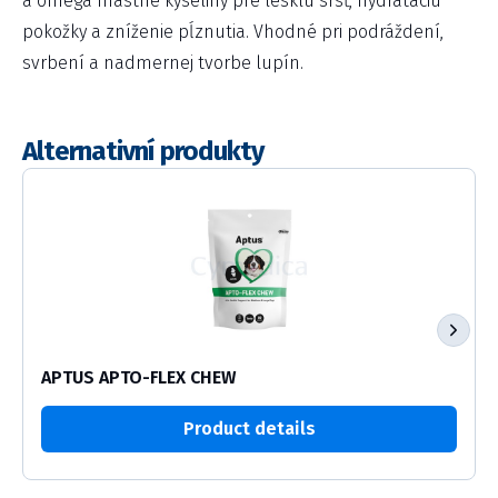
a omega mastné kyseliny pre lesklú srsť, hydratáciu
pokožky a zníženie pĺznutia. Vhodné pri podráždení,
svrbení a nadmernej tvorbe lupín.
Alternativní produkty
APTUS APTO-FLEX CHEW
Product details