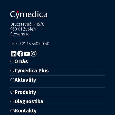
Družstevná 1415/8
960 01 Zvolen
Slovensko
Tel.: +421 45 540 00 40
O nás
01
Cymedica Plus
02
Aktuality
03
Produkty
04
Diagnostika
05
Kontakty
06